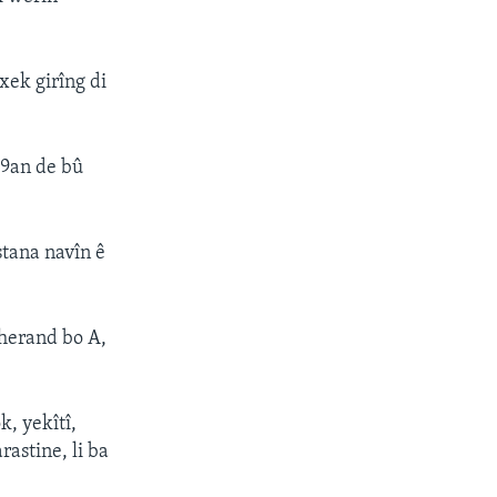
xek girîng di
59an de bû
stana navîn ê
uherand bo A,
, yekîtî,
astine, li ba