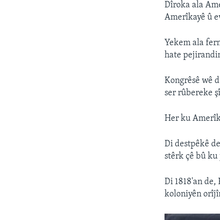
Dîroka ala Am
Amerîkayê û ew
Yekem ala ferm
hate pejirandin
Kongrêsê wê dem
ser rûbereke şî
Her ku Amerîka
Di destpêkê de
stêrk çê bû ku 
Di 1818'an de,
koloniyên orîj