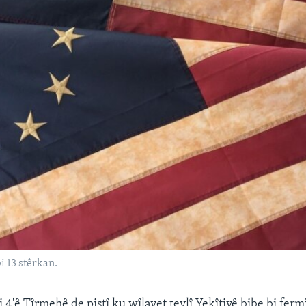
i 13 stêrkan.
 4'ê Tîrmehê de piştî ku wîlayet tevlî Yekîtiyê bibe bi ferm