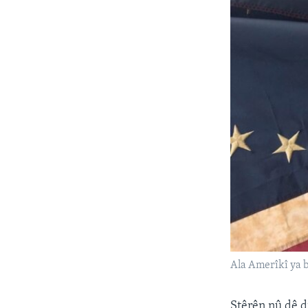
Ala Amerîkî ya b
Stêrên nû dê di