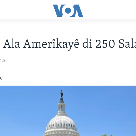
 Ala Amerîkayê di 250 Sal
026
ke