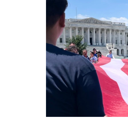
ÇAND Û HUNER
SERNIVÎS
SORANÎ