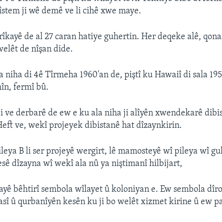
sîstem ji wê demê ve li cihê xwe maye.
îkayê de al 27 caran hatiye guhertin. Her deqeke alê, qona
elêt de nîşan dide.
ya niha di 4ê Tîrmeha 1960'an de, piştî ku Hawaiî di sala 19
în, fermî bû.
di ve derbarê de ew e ku ala niha ji alîyên xwendekarê dibi
Heft ve, wekî projeyek dibistanê hat dîzaynkirin.
leya B li ser projeyê wergirt, lê mamosteyê wî pileya wî g
sê dîzayna wî wekî ala nû ya niştimanî hilbijart,
ayê bêhtirî sembola wîlayet û koloniyan e. Ew sembola dîrok
sî û qurbanîyên kesên ku ji bo welêt xizmet kirine û ew par