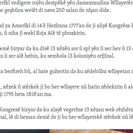
erîkî vedigere rojên destpêkê yên damezrandina Wîlayetê
 geşbûna welêt di nava 250 salan de nîşan dide.
î ya Amerîkî di 14'ê Hezîrana 1777'an de ji aliyê Kongrêsa
, û niha jî wekî Roja Alê tê pîrozkirin.
ê biryar da ku divê 13 xêzên sor û spî yên li ser hev û 13 s
n li ser alê hebin, ku sembola 13 koloniyên orîjînal.
 berfireh bû, al hate guhertin da ku zêdebûba wîlayetan n
, xêzek û stêrkek ji bo her wîlayete nû hatin zêdekirin û al
ji 1795 heta 1818'an ma.
 Kongresê biryar da ku alayê vegerîne 13 xêzan wek rêzhêna
înal, lê di heman demê de ji bo her wîlayetekê stêrkek nû l