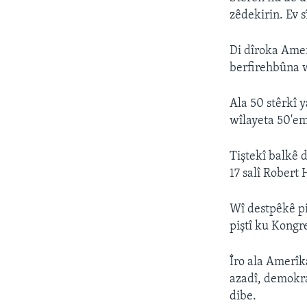
zêdekirin. Ev 
Di dîroka Amer
berfirehbûna w
Ala 50 stêrkî 
wîlayeta 50'em
Tiştekî balkê 
17 salî Robert 
Wî destpêkê pi
piştî ku Kongre
Îro ala Amerîk
azadî, demokra
dibe.