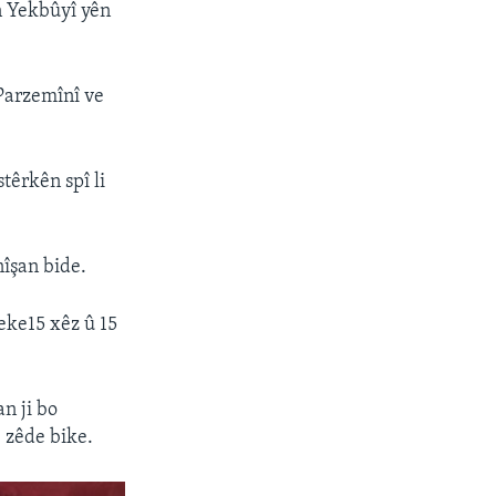
n Yekbûyî yên
 Parzemînî ve
têrkên spî li
îşan bide.
eke15 xêz û 15
n ji bo
ê zêde bike.