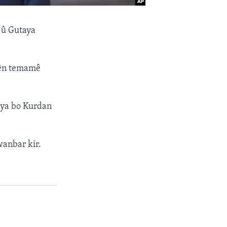
 û Gutaya
îlên temamê
îya bo Kurdan
wanbar kir.