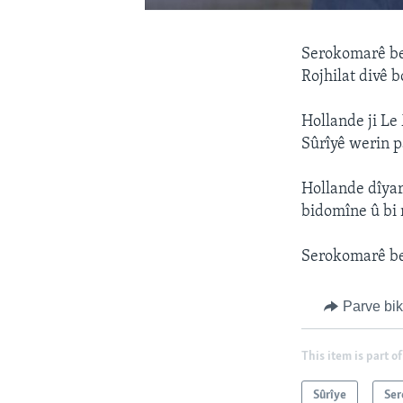
Serokomarê ber
Rojhilat divê b
Hollande ji Le
Sûrîyê werin p
Hollande dîya
bidomîne û bi r
Serokomarê ber
Parve bi
This item is part of
Sûrîye
Ser