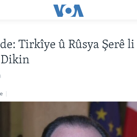
de: Tirkîye û Rûsya Şerê li
 Dikin
8
ke