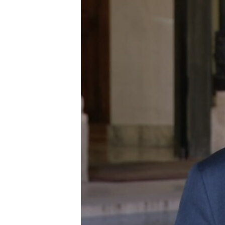
ÇAND Û HUNER
SERNIVÎS
SORANÎ