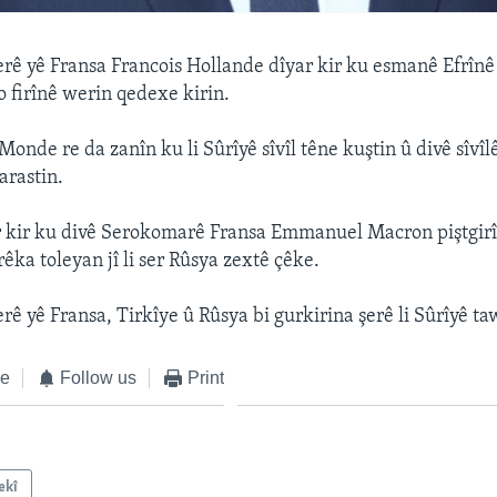
ê yê Fransa Francois Hollande dîyar kir ku esmanê Efrînê
o firînê werin qedexe kirin.
 Monde re da zanîn ku li Sûrîyê sîvîl têne kuştin û divê sîv
arastin.
r kir ku divê Serokomarê Fransa Emmanuel Macron piştgir
êka toleyan jî li ser Rûsya zextê çêke.
ê yê Fransa, Tirkîye û Rûsya bi gurkirina şerê li Sûrîyê ta
ke
Follow us
Print
ekî