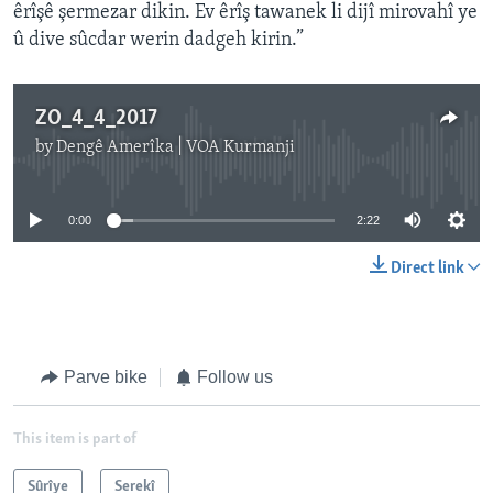
êrîşê şermezar dikin. Ev êrîş tawanek li dijî mirovahî ye
û dive sûcdar werin dadgeh kirin.”
ZO_4_4_2017
by
Dengê Amerîka | VOA Kurmanji
No media source currently available
0:00
2:22
Direct link
Parve bike
Follow us
This item is part of
Sûrîye
Serekî