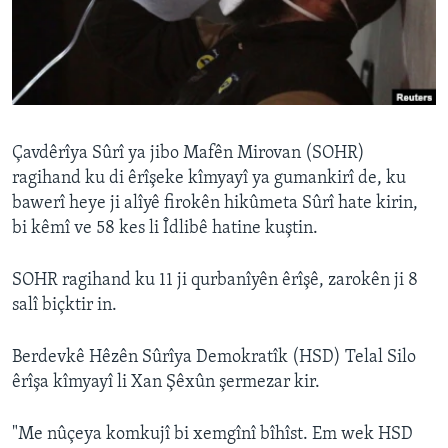
ÇAND Û HUNER
SERNIVÎS
SORANÎ
Learning English
Çavdêrîya Sûrî ya jibo Mafên Mirovan (SOHR)
ragihand ku di êrîşeke kîmyayî ya gumankirî de, ku
FOLLOW US
bawerî heye ji alîyê firokên hikûmeta Sûrî hate kirin,
bi kêmî ve 58 kes li Îdlibê hatine kuştin.
SOHR ragihand ku 11 ji qurbanîyên êrîşê, zarokên ji 8
Zimanên Din
salî biçktir in.
Berdevkê Hêzên Sûrîya Demokratîk (HSD) Telal Silo
êrîşa kîmyayî li Xan Şêxûn şermezar kir.
"Me nûçeya komkujî bi xemgînî bîhîst. Em wek HSD