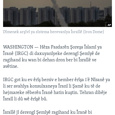
ÇAND Û HUNER
SERNIVÎS
SORANÎ
Dîmenek arşîvî ya sîstema berevanîya Îsraîlê (Iron Dome)
Learning English
WASHINGTON —
Hêza Pasdarên Şoreşa Îslamî ya
FOLLOW US
Îranê (IRGC) di daxuyanîyeke derengî Şemîyê de
ragihand ku wan bi dehan dron ber bi Îsraîlê ve
avêtine.
Zimanên Din
IRGC got ku ev êrîş bersiv e hember êrîşa 1'ê Nîsanê ya
li ser avahîya konsulxaneya Îranî li Şamê ku tê de
hejmareke rêberên Îranê hatin kuştin. Tehran dibêje
Îsraîl li dû wê êrîşê bû.
Îsraîlê jî derengî Şemîyê ragihand ku Îranê bi