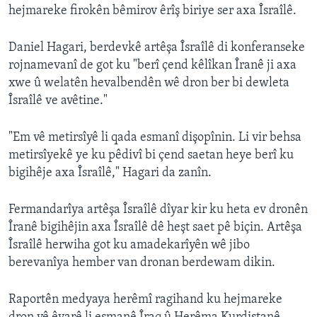
hejmareke firokên bêmirov êrîş biriye ser axa Îsraîlê.
Daniel Hagari, berdevkê artêşa Îsraîlê di konferanseke
rojnamevanî de got ku "berî çend kêlîkan Îranê ji axa
xwe û welatên hevalbendên wê dron ber bi dewleta
Îsraîlê ve avêtine."
"Em vê metirsîyê li qada esmanî dişopînin. Li vir behsa
metirsîyekê ye ku pêdivî bi çend saetan heye berî ku
bigihêje axa Îsraîlê," Hagari da zanîn.
Fermandarîya artêşa Îsraîlê dîyar kir ku heta ev dronên
Îranê bigihêjin axa Îsraîlê dê heşt saet pê biçin. Artêşa
Îsraîlê herwiha got ku amadekarîyên wê jibo
berevanîya hember van dronan berdewam dikin.
Raportên medyaya herêmî ragihand ku hejmareke