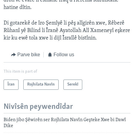
dron vê êvarê li esmanê Îraq û Herêma Kurdistanê
hatine dîtin.
Di gotarekê de îro Şemîyê li pêş alîgirên xwe, Rêberê
Rûhanî yê Bilind li Îranê Ayatollah Alî Xameneyî eşkere
kir ku ewê tola xwe li dijî Îsraîlê bistînin.
Parve bike
Follow us
This item is part of
Îran
Rojhilata Navîn
Serekî
Nivîsên peywendîdar
Biden jibo Şêwirên ser Rojhilata Navîn Geşteke Xwe bi Dawî
Dike