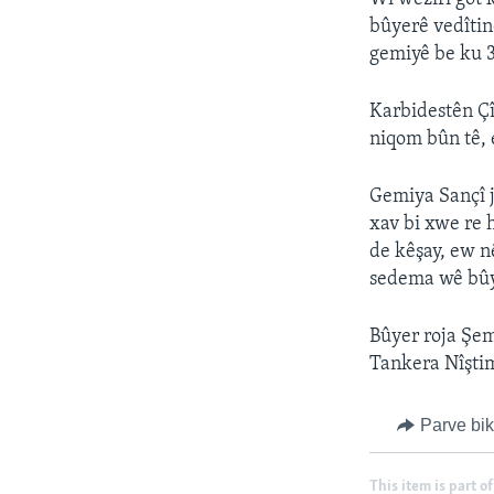
bûyerê vedîtin
gemiyê be ku 3
Karbidestên Çî
niqom bûn tê, 
Gemiya Sançî j
xav bi xwe re 
de kêşay, ew n
sedema wê bûy
Bûyer roja Şe
Tankera Nîştim
Parve bi
This item is part of