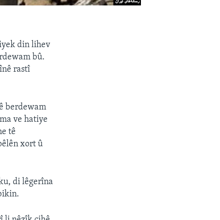
iyek din lihev
berdewam bû.
înê rastî
inê berdewam
ama ve hatiye
ne tê
pêlên xort û
ku, di lêgerîna
ikin.
li nêzîk cihê