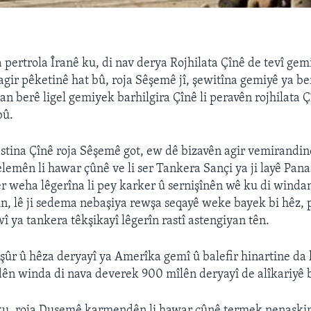
 pertrola Îranê ku, di nav derya Rojhilata Çînê de tevî gem
 agir pêketinê hat bû, roja Sêşemê jî, şewitîna gemiyê ya 
an berê ligel gemiyek barhilgira Çînê li peravên rojhilata Ç
bû.
stina Çînê roja Sêşemê got, ew dê bizavên agir vemirand
belemên li hawar çûnê ve li ser Tankera Sançi ya ji layê Pan
er weha lêgerîna li pey karker û sernişînên wê ku di winda
, lê ji sedema nebaşiya rewşa seqayê weke bayek bi hêz, 
î ya tankera têkşikayî lêgerîn rastî astengiyan tên.
şûr û hêza deryayî ya Amerîka gemî û balefir hinartine da 
ên winda di nava deverek 900 mîlên deryayî de alîkariyê b
ku, roja Duşemê karmendên li hawar çûnê termek nenaskirî 