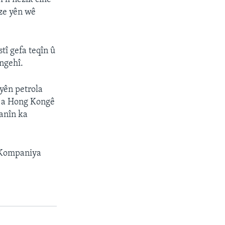
ze yên wê
tî gefa teqîn û
ngehî.
 yên petrola
l a Hong Kongê
zanîn ka
i Kompaniya