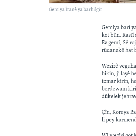
Gemiya Îranê ya barhilgir
Gemiya barî ya
ket bûn. Rastî
Ev gemî, Sê roj
rûdanekê hat 
Wezîrê veguha
bikin, ji layê 
tomar kirin, h
berdewam kirin
dûkelek jehraw
Çîn, Koreya Ba
li pey karmend
Wî wezîrî got 