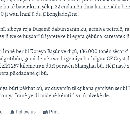
e ku tê bawir kirin yêk ji 32 endamên tîma karmendên ber
0 ji wan Îranî û du jî Bengladeşî ne.
nî, sibeya roja Duşemê dabûn zanîn ku, gemiya petrolê, ras
ev jî weke huşdarî û îşareteke bi egera çêbûna karesatek jî
i Îranê ber bi Koreya Başûr ve diçû, 136,000 tonên sêcarkî
hilgritibûn, gemî demê xwe bi gemîya barhilgira CF Crysta
êzîkî 257 kîlometran dûrî peravên Shanghai bû. Hêjî nayê 
era pêkdadanê çi bû.
miya bûrî pêkhat bû, ev duyemîn têkşikana gemiyên ser b
aniya Îranê ye di midehê kêmtirî sal û nîvekê de.
ke
Follow us
Print