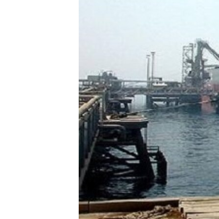
ÇAND Û HUNER
SERNIVÎS
SORANÎ