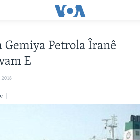
 Gemiya Petrola Îranê
wam E
 2018
ke