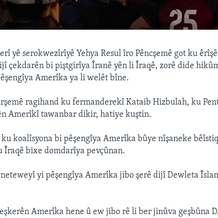
erî yê serokwezîrîyê Yehya Resul îro Pêncşemê got ku êrîş
î çekdarên bi piştgirîya Îranê yên li Îraqê, zorê dide hikû
pêşengîya Amerîka ya li welêt bîne.
rşemê ragihand ku fermanderekî Kataib Hizbulah, ku Pen
zên Amerîkî tawanbar dikir, hatiye kuştin.
r ku koalîsyona bi pêşengîya Amerîka bûye nîşaneke bêîstiq
u Îraqê bixe domdarîya pevçûnan.
neteweyî yi pêşengîya Amerîka jibo şerê dijî Dewleta Îsla
leşkerên Amerîka hene û ew jibo rê li ber jinûva geşbûna D