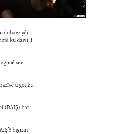
ên dubare yên
metê ku dawî li
tagonê ser
rarîyê û got ku
mî (DAIŞ) hat
AIŞ’ê bigirin