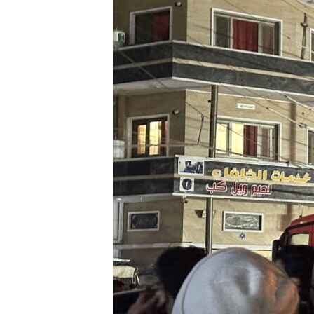
ÇAND Û HUNER
SERNIVÎS
SORANÎ