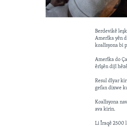
Berdevikê leşk
Amerîka yên dij
koalîsyona bi 
Amerîka do Ça
êrîşên dijî hê
Resul dîyar ki
gefan dixwe k
Koalîsyona nav
ava kirin.
Li Îraqê 2500 