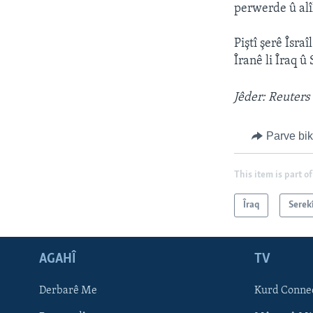
perwerde û alî
Piştî şerê Îsr
Îranê li Îraq û
Jêder: Reuters
Parve bi
This item is part of
Îraq
Serek
AGAHÎ
TV
Learning English
Derbarê Me
Kurd Conne
FOLLOW US