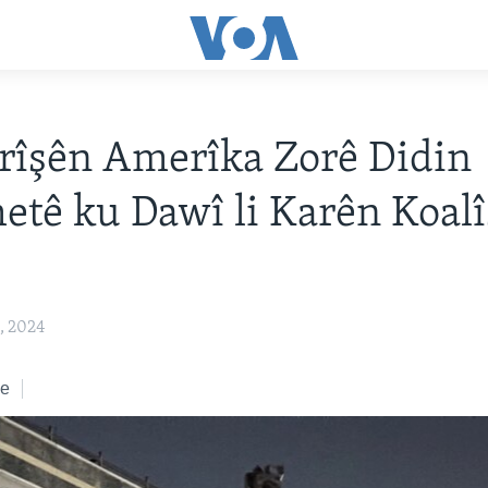
Êrîşên Amerîka Zorê Didin
tê ku Dawî li Karên Koal
, 2024
ke