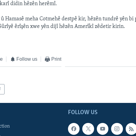
karî didin hêzên herêmî.
aîl û Hamasê meha Cotmehê destpê kir, hêzên tundrê yên bi p
 Sûrîyê êrîşên xwe yên dijî hêzên Amerîkî zêdetir kirin.
ke
Follow us
Print
î
FOLLOW US
ction