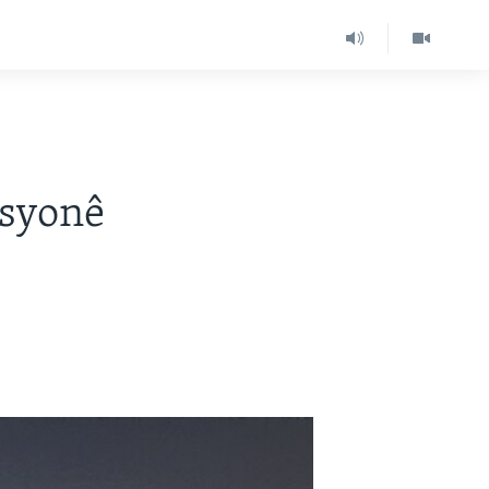
îsyonê