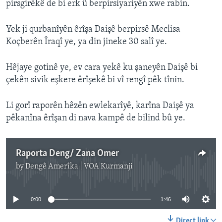
pirsgirêkê de bi erk û berpirsiyariyên xwe rabin.
Yek ji qurbanîyên êrîşa Daişê berpirsê Meclisa
Koçberên Îraqî ye, ya din jineke 30 salî ye.
Hêjaye gotinê ye, ev cara yekê ku şaneyên Daişê bi
çekên sivik eşkere êrîşekê bi vî rengî pêk tînin.
Li gorî raporên hêzên ewlekarîyê, karîna Daişê ya
pêkanîna êrîşan di nava kampê de bilind bû ye.
Raporta Deng/ Zana Omer
by
Dengê Amerîka | VOA Kurmanji
No media source currently available
0:00
1:46
Direct link