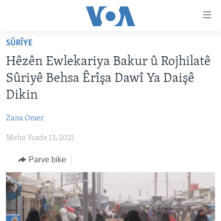
Lînkên
eksesibilîtî
Yekser
SÛRÎYE
here
DESTPÊK
Hêzên Ewlekariya Bakur û Rojhilatê
naveroka
NÛÇE
serekî
Sûriyê Behsa Êrîşa Dawî Ya Daişê
HERÊMÊN KURDAN
Yekser
VÎDYO GALERÎ
Dikin
here
AMERÎKA
FOTO GALERÎ
Malpera
Zana Omer
TIRKÎYE
RADYO
serekî
Yekser
Meha Yazde 13, 2021
SÛRÎYE
HEVPEYVÎN
here
ÎRAQ
Parve bike
Lêgerînê
ÎRAN
ROJHILATA NAVÎN
CÎHAN