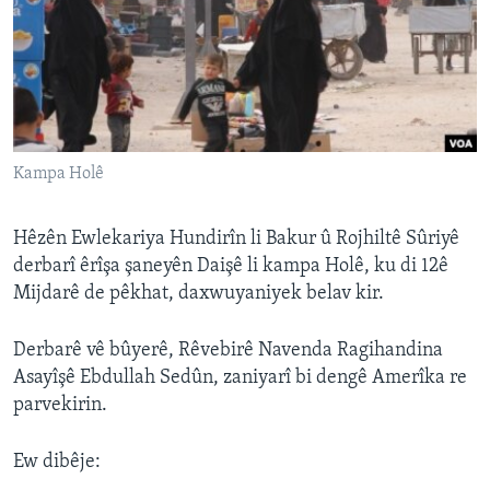
ÇAND Û HUNER
SERNIVÎS
SORANÎ
Learning English
Kampa Holê
FOLLOW US
Hêzên Ewlekariya Hundirîn li Bakur û Rojhiltê Sûriyê
derbarî êrîşa şaneyên Daişê li kampa Holê, ku di 12ê
Mijdarê de pêkhat, daxwuyaniyek belav kir.
Zimanên Din
Derbarê vê bûyerê, Rêvebirê Navenda Ragihandina
Asayîşê Ebdullah Sedûn, zaniyarî bi dengê Amerîka re
parvekirin.
Ew dibêje: