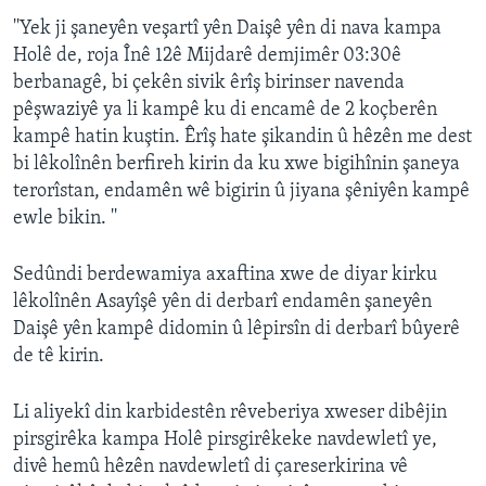
''Yek ji şaneyên veşartî yên Daişê yên di nava kampa
Holê de, roja Înê 12ê Mijdarê demjimêr 03:30ê
berbanagê, bi çekên sivik êrîş birinser navenda
pêşwaziyê ya li kampê ku di encamê de 2 koçberên
kampê hatin kuştin. Êrîş hate şikandin û hêzên me dest
bi lêkolînên berfireh kirin da ku xwe bigihînin şaneya
terorîstan, endamên wê bigirin û jiyana şêniyên kampê
ewle bikin. ''
Sedûndi berdewamiya axaftina xwe de diyar kirku
lêkolînên Asayîşê yên di derbarî endamên şaneyên
Daişê yên kampê didomin û lêpirsîn di derbarî bûyerê
de tê kirin.
Li aliyekî din karbidestên rêveberiya xweser dibêjin
pirsgirêka kampa Holê pirsgirêkeke navdewletî ye,
divê hemû hêzên navdewletî di çareserkirina vê