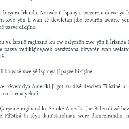
a biryara Îrlanda, Norwêc û Îspanya, wezareta derve ya Î
n xwe yên li wan sê dewletan jibo şewirên awarte yên
nê paşve dikşîne.
u ya Îsraîlê ragihand ku ew balyozên xwe yên li Îrlanda
e paşve vedikişîne,wek bersîvdana biryarên wan welata
nê.
aîl balyozê xwe yê Îspanya jî paşve bikişîne.
 ve, rêvebirîya Amerîkî jî got ku divê dewleta Filîstînê b
i naskirina yekalî.
o Çarşemê ragihand ku Serokê Amerîka Joe Biden di wê ba
e Fîlîstînî bi rêya danûstandinan were damezirandin, n