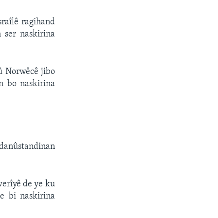
sraîlê ragihand
 ser naskirina
 û Norwêcê jibo
n bo naskirina
i danûstandinan
werîyê de ye ku
e bi naskirina