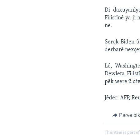
Di daxuyanîya
Filistînê ya j
ne.
Serok Biden û 
derbarê nexşer
Lê, Washingt
Dewleta Filîst
pêk were û divê
Jêder: AFP, Re
Parve bi
This item is part of