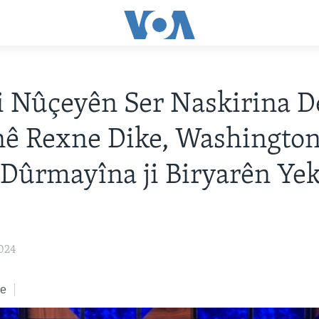
 ji Nûçeyên Ser Naskirina 
înê Rexne Dike, Washington
Dûrmayîna ji Biryarên Yek
024
ke