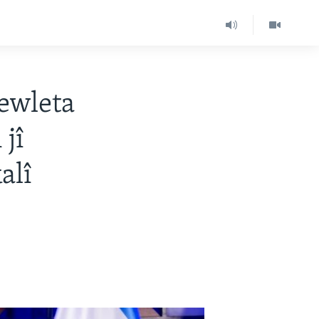
Dewleta
 jî
alî