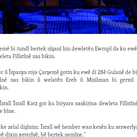
rşemê bi tundî bertek nîşanî hin dewletên Ewrupî da ku ewê
leta Filîstînê nas bikin.
c û Îspanya roja Çarşemê gotin ku ewê di 28ê Gulanê de b
stînê nas bikin û welatên Ereb û Misilman bi germî
kin.
sraîl Îsraîl Katz got ku biryara naskirina dewleta Filîst
e bîne.
ke zelal dişînim: Îsraîl wê hember wan kesên ku serwerîy
ê dixin xeterîyê, bê bertek nemîne."