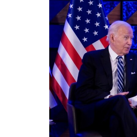
ÇAND Û HUNER
SERNIVÎS
SORANÎ