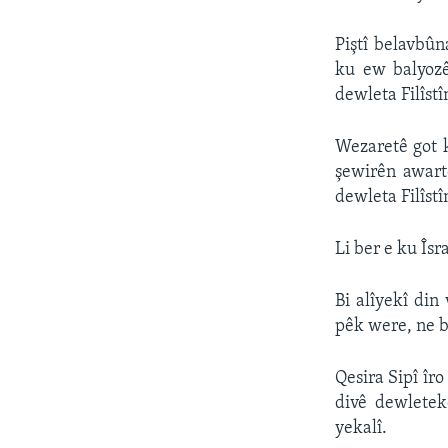
Piştî belavbûn
ku ew balyozê
dewleta Filîstî
Wezaretê got k
şewirên awart
dewleta Filîstî
Li ber e ku Îsr
Bi alîyekî din
pêk were, ne b
Qesira Sipî îr
divê dewletek
yekalî.