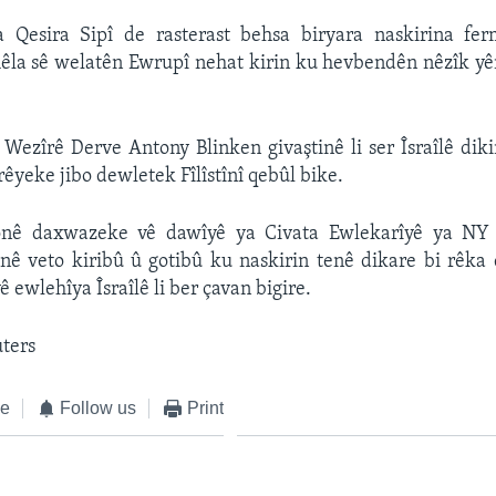
 Qesira Sipî de rasterast behsa biryara naskirina fe
i hêla sê welatên Ewrupî nehat kirin ku hevbendên nêzîk 
Wezîrê Derve Antony Blinken givaştinê li ser Îsraîlê dik
êyeke jibo dewletek Fîlîstînî qebûl bike.
onê daxwazeke vê dawîyê ya Civata Ewlekarîyê ya NY j
înê veto kiribû û gotibû ku naskirin tenê dikare bi rêk
 ewlehîya Îsraîlê li ber çavan bigire.
uters
ke
Follow us
Print