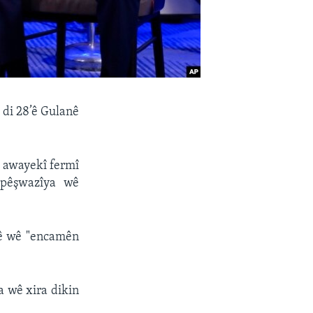
 di 28’ê Gulanê
i awayekî fermî
 pêşwazîya wê
înê wê "encamên
a wê xira dikin