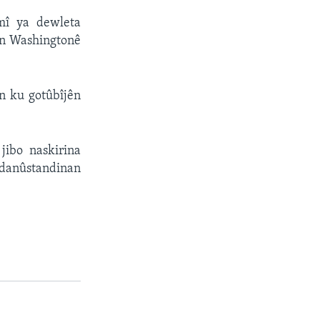
rmî ya dewleta
yên Washingtonê
in ku gotûbîjên
ibo naskirina
a danûstandinan