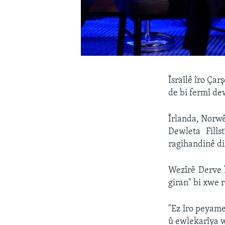
Îsraîlê îro Ça
de bi fermî dew
Îrlanda, Norwê
Dewleta Filî
ragihandinê di
Wezîrê Derve Î
giran" bi xwe r
"Ez îro peyame
û ewlekarîya w