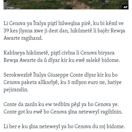
ÇAND Û HUNER
SERNIVÎS
Li Cenova ya Îtalya piştî hilweşîna pirê, ku bi kêmî ve
SORANÎ
39 kes jîyana xwe ji dest dan, hikûmetê li bajêr Rewşa
Awarte ragihand.
Learning English
Kabîneya hikûmetê, piştî civîna li Cenova biryara
FOLLOW US
Rewşa Awarte da û dîyar kir ku ewê salekê bidome.
Serokwezîrê Îtalya Giuseppe Conte dîyar kir ku bo
Cenova paketa alîkarîyê, ku 5 mîlyon euro ne, hatiye
Zimanên Din
pejirandin.
Conte da zanîn ku ew tedbîra pêşî ya bo Cenova ye.
Conte got ku ewê bo Cenova şîna neteweyî ragihînin.
Li ber e ku şîna neteweyî ya bo Cenova du roj bidome.