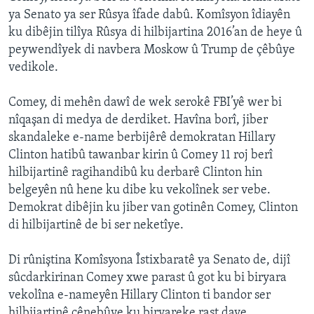
ya Senato ya ser Rûsya îfade dabû. Komîsyon îdiayên
ku dibêjin tilîya Rûsya di hilbijartina 2016’an de heye û
peywendîyek di navbera Moskow û Trump de çêbûye
vedikole.
Comey, di mehên dawî de wek serokê FBI’yê wer bi
nîqaşan di medya de derdiket. Havîna borî, jiber
skandaleke e-name berbijêrê demokratan Hillary
Clinton hatibû tawanbar kirin û Comey 11 roj berî
hilbijartinê ragihandibû ku derbarê Clinton hin
belgeyên nû hene ku dibe ku vekolînek ser vebe.
Demokrat dibêjin ku jiber van gotinên Comey, Clinton
di hilbijartinê de bi ser neketîye.
Di rûniştina Komîsyona Îstixbaratê ya Senato de, dijî
sûcdarkirinan Comey xwe parast û got ku bi biryara
vekolîna e-nameyên Hillary Clinton ti bandor ser
hilbijartinê çênebûye ku biryareke rast daye.