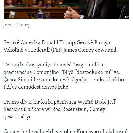
ÇAND Û HUNER
SERNIVÎS
James Comey
SORANÎ
Learning English
Serokê Amerîka Donald Trump, Serokê Buroya
Vekolînê ya Federalî (FBI) James Comey qewitand.
FOLLOW US
Trump bi daxuyanîyeke nivîskî ragihand ku
qewitandina Comey jibo FBI’yê ‘’destpêkeke nû’’ ye.
Qesra Sipî dide zanîn ku ewê lêgerîna serokekî nû bo
Zimanên Din
FBI’yê demûdest destpê bike.
Trump dîyar kir ku bi pêşnîyaza Wezîrê Dadê Jeff
Sessions û alîkarê wî Rod Rosenstein, Comey
qewitandîye.
Comey, hefteya borî di vekolîna Komîsyona Îstixbaratê