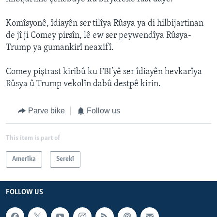
Komîsyonê, îdiayên ser tilîya Rûsya ya di hilbijartinan
de jî ji Comey pirsîn, lê ew ser peywendîya Rûsya-
Trump ya gumankirî neaxifî.
Comey piştrast kiribû ku FBI’yê ser îdiayên hevkarîya
Rûsya û Trump vekolîn dabû destpê kirin.
Parve bike
Follow us
This item is part of
Amerîka
Serekî
FOLLOW US