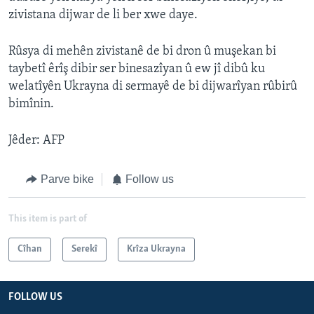
zivistana dijwar de li ber xwe daye.
Rûsya di mehên zivistanê de bi dron û muşekan bi
taybetî êrîş dibir ser binesazîyan û ew jî dibû ku
welatîyên Ukrayna di sermayê de bi dijwarîyan rûbirû
bimînin.
Jêder: AFP
Parve bike
Follow us
This item is part of
Cîhan
Serekî
Krîza Ukrayna
FOLLOW US