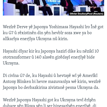
ÇAND Û HUNER
SERNIVÎS
SORANÎ
Wezîrê Derve yê Japonya Yoshimasa Hayashi îro Înê got
ku G7 û rêxistinên din yên hevbîr soza xwe ya bo
Learning English
alîkarîya enerjîya Ukrayna nû kirin.
FOLLOW US
Hayashi dîyar kir ku Japonya hazirî dike ku nêzikî 10
ototransformer û 140 alavên girêdayî enerjîyê bide
Ukrayna.
Zimanên Din
Di civîna G7 de, ku Hayashi û hevtayê wî yê Amerîkî
Antony Blinken bi hevre mazuvanîya wê kirin, wezîrê
Japonya bo derbazkirina zivistanê pesna Ukrayna da.
Wezîrê Japonya Hayashi got ku Ukrayna tevî êrîşên
dubare yên Rûsya yên li ser binesazîyên enerjîyê, di