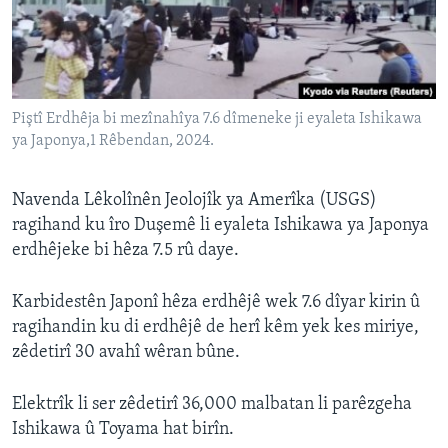
ÇAND Û HUNER
SERNIVÎS
SORANÎ
Piştî Erdhêja bi mezînahîya 7.6 dîmeneke ji eyaleta Ishikawa
ya Japonya,1 Rêbendan, 2024.
Learning English
FOLLOW US
Navenda Lêkolînên Jeolojîk ya Amerîka (USGS)
ragihand ku îro Duşemê li eyaleta Ishikawa ya Japonya
erdhêjeke bi hêza 7.5 rû daye.
Zimanên Din
Karbidestên Japonî hêza erdhêjê wek 7.6 dîyar kirin û
ragihandin ku di erdhêjê de herî kêm yek kes miriye,
zêdetirî 30 avahî wêran bûne.
Elektrîk li ser zêdetirî 36,000 malbatan li parêzgeha
Ishikawa û Toyama hat birîn.