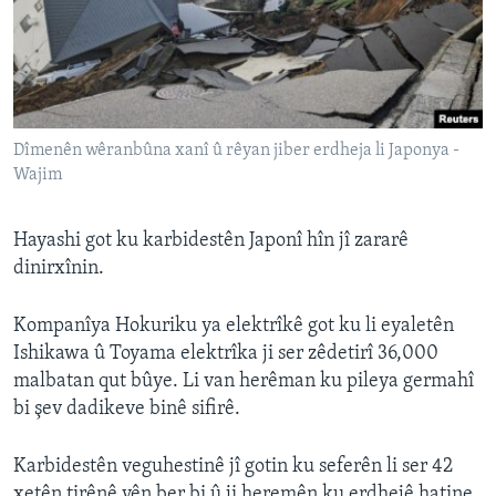
Dîmenên wêranbûna xanî û rêyan jiber erdheja li Japonya -
Wajim
Hayashi got ku karbidestên Japonî hîn jî zararê
dinirxînin.
Kompanîya Hokuriku ya elektrîkê got ku li eyaletên
Ishikawa û Toyama elektrîka ji ser zêdetirî 36,000
malbatan qut bûye. Li van herêman ku pileya germahî
bi şev dadikeve binê sifirê.
Karbidestên veguhestinê jî gotin ku seferên li ser 42
xetên tirênê yên ber bi û ji heremên ku erdhejê hatine