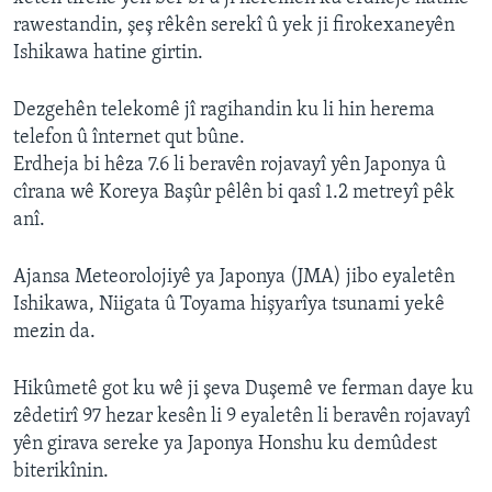
rawestandin, şeş rêkên serekî û yek ji firokexaneyên
Ishikawa hatine girtin.
Dezgehên telekomê jî ragihandin ku li hin herema
telefon û înternet qut bûne.
Erdheja bi hêza 7.6 li beravên rojavayî yên Japonya û
cîrana wê Koreya Başûr pêlên bi qasî 1.2 metreyî pêk
anî.
Ajansa Meteorolojiyê ya Japonya (JMA) jibo eyaletên
Ishikawa, Niigata û Toyama hişyarîya tsunami yekê
mezin da.
Hikûmetê got ku wê ji şeva Duşemê ve ferman daye ku
zêdetirî 97 hezar kesên li 9 eyaletên li beravên rojavayî
yên girava sereke ya Japonya Honshu ku demûdest
biterikînin.