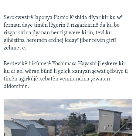
Serokwezîrê Japonya Fumio Kishida dîyar kir ku wî
ferman daye tîmên lêgerîn û rizgarkirinê da ku bo
rizgarkirina jîyanan her tişt were kirin, tevî ku
gihêştina heremên erdhej lêdayî jiber rêyên girtî
zehmet e.
Berdevikê hikûmetê Yoshimasa Hayashi jî eşkere kir
ku di gel wêran bûnê li gelek xanîyan şêwat çêbûye û
tîmên agirkûjê xebatên vemirandina şewatan
didomînin.