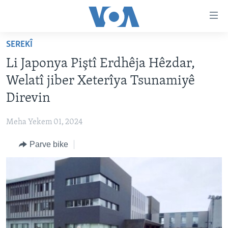
Lînkên
eksesibilîtî
Yekser
SEREKÎ
here
DESTPÊK
Li Japonya Piştî Erdhêja Hêzdar,
naveroka
NÛÇE
serekî
Welatî jiber Xeterîya Tsunamiyê
HERÊMÊN KURDAN
Yekser
VÎDYO GALERÎ
Direvin
here
AMERÎKA
FOTO GALERÎ
Malpera
Meha Yekem 01, 2024
TIRKÎYE
RADYO
serekî
Yekser
Parve bike
SÛRÎYE
HEVPEYVÎN
here
ÎRAQ
Lêgerînê
ÎRAN
ROJHILATA NAVÎN
CÎHAN