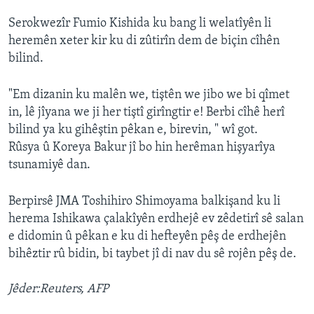
Serokwezîr Fumio Kishida ku bang li welatîyên li
heremên xeter kir ku di zûtirîn dem de biçin cîhên
bilind.
"Em dizanin ku malên we, tiştên we jibo we bi qîmet
in, lê jîyana we ji her tiştî girîngtir e! Berbi cîhê herî
bilind ya ku gihêştin pêkan e, birevin, " wî got.
Rûsya û Koreya Bakur jî bo hin herêman hişyarîya
tsunamiyê dan.
Berpirsê JMA Toshihiro Shimoyama balkişand ku li
herema Ishikawa çalakîyên erdhejê ev zêdetirî sê salan
e didomin û pêkan e ku di hefteyên pêş de erdhejên
bihêztir rû bidin, bi taybet jî di nav du sê rojên pêş de.
Jêder:Reuters, AFP