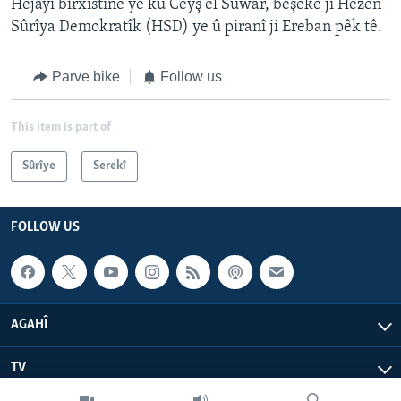
Hêjayî bîrxistinê ye ku Ceyş el Suwar, beşeke ji Hêzên
Sûrîya Demokratîk (HSD) ye û piranî ji Ereban pêk tê.
Parve bike
Follow us
This item is part of
Sûrîye
Serekî
FOLLOW US
AGAHÎ
TV