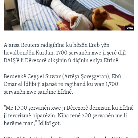
ÇAND Û HUNER
SERNIVÎS
SORANÎ
Learning English
Ajansa Reuters radigihîne ku hêzên Ereb yên
hevalbendên Kurdan, 1700 şervanên xwe ji şerê dijî
DAIŞ’ê li Dêrezorê dikşînin û dişînin enîya Efrînê.
FOLLOW US
Berdevkê Ceyş el Suwar (Artêşa Şoreşgeran), Ebû
Omar el Îdlibî ji ajansê re ragihand ku wan 1,700
Zimanên Din
şervanên xwe şandine Efrînê.
“Me 1,700 şervanên xwe ji Dêrezorê derxistin ku Efrînê
ji terorîzmê biparêzin. Niha tenê 700 şervanên me li
herêmê man,” Îdlibî got.