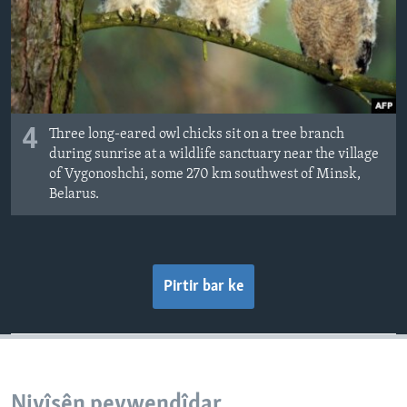
4
Three long-eared owl chicks sit on a tree branch
during sunrise at a wildlife sanctuary near the village
of Vygonoshchi, some 270 km southwest of Minsk,
Belarus.
Pirtir bar ke
Nivîsên peywendîdar