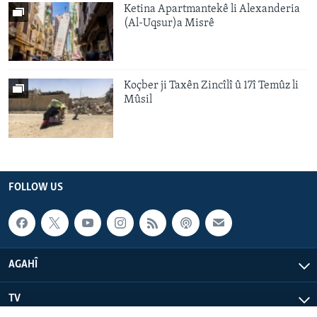
Ketina Apartmantekê li Alexanderia
(Al-Uqsur)a Misrê
Koçber ji Taxên Zincîlî û 17î Temûz li
Mûsil
FOLLOW US
AGAHÎ
TV