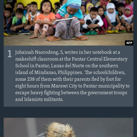
ÇAND Û HUNER
SERNIVÎS
SORANÎ
Learning English
1
Johainah Nasrodeng, 5, writes in her notebook at a
makeshift classroom at the Pantar Central Elementary
FOLLOW US
School in Pantar, Lanao del Norte on the southern
island of Mindanao, Philippines. The schoolchildren,
some 238 of them with their parents fled by foot for
eight hours from Marawi City to Pantar municipality to
Zimanên Din
escape heavy fighting between the government troops
and Islamists militants.