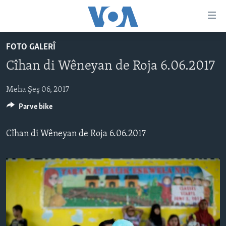
Lînkên
eksesibilîtî
Yekser
FOTO GALERÎ
here
DESTPÊK
Cîhan di Wêneyan de Roja 6.06.2017
naveroka
NÛÇE
serekî
HERÊMÊN KURDAN
Yekser
Meha Şeş 06, 2017
VÎDYO GALERÎ
here
Parve bike
AMERÎKA
FOTO GALERÎ
Malpera
TIRKÎYE
RADYO
serekî
Cîhan di Wêneyan de Roja 6.06.2017
Yekser
SÛRÎYE
HEVPEYVÎN
here
ÎRAQ
Lêgerînê
ÎRAN
ROJHILATA NAVÎN
CÎHAN