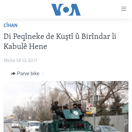
Lînkên
eksesibilîtî
Yekser
CÎHAN
here
DESTPÊK
Di Peqîneke de Kuştî û Birîndar li
naveroka
NÛÇE
serekî
Kabulê Hene
HERÊMÊN KURDAN
Yekser
VÎDYO GALERÎ
here
Meha Sê 13, 2017
AMERÎKA
FOTO GALERÎ
Malpera
Parve bike
TIRKÎYE
RADYO
serekî
Yekser
SÛRÎYE
HEVPEYVÎN
here
ÎRAQ
Lêgerînê
ÎRAN
ROJHILATA NAVÎN
CÎHAN