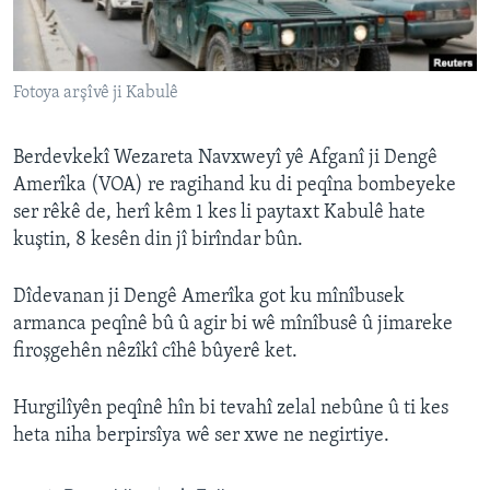
ÇAND Û HUNER
SERNIVÎS
Fotoya arşîvê ji Kabulê
SORANÎ
Learning English
Berdevkekî Wezareta Navxweyî yê Afganî ji Dengê
Amerîka (VOA) re ragihand ku di peqîna bombeyeke
ser rêkê de, herî kêm 1 kes li paytaxt Kabulê hate
FOLLOW US
kuştin, 8 kesên din jî birîndar bûn.
Dîdevanan ji Dengê Amerîka got ku mînîbusek
Zimanên Din
armanca peqînê bû û agir bi wê mînîbusê û jimareke
firoşgehên nêzîkî cîhê bûyerê ket.
Hurgilîyên peqînê hîn bi tevahî zelal nebûne û ti kes
heta niha berpirsîya wê ser xwe ne negirtiye.