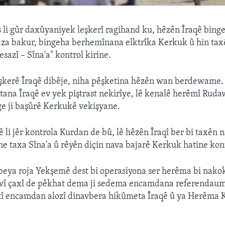
 li gûr daxûyaniyek leşkerî ragihand ku, hêzên Îraqê bing
aza bakur, bingeha berhemînana elktrîka Kerkuk û hin tax
sazî – Sîna'a" kontrol kirine.
şkerê Îraqê dibêje, niha pêşketina hêzên wan berdewame.
ana Îraqê ev yek piştrast nekirîye, lê kenalê herêmî Ruda
e ji başûrê Kerkukê vekişyane.
 li jêr kontrola Kurdan de bû, lê hêzên Îraqî ber bi taxên 
ne taxa Sîna'a û rêyên diçin nava bajarê Kerkuk hatine kont
beya roja Yekşemê dest bi operasiyona ser herêma bi nakok
 wî çaxî de pêkhat dema ji sedema encamdana referendauma
tî encamdan alozî dinavbera hikûmeta Îraqê û ya Herêma 