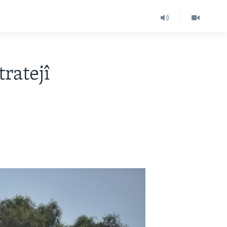
ratejî