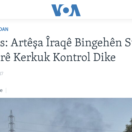
DAN
s: Artêşa Îraqê Bingehên St
ûrê Kerkuk Kontrol Dike
17
ke