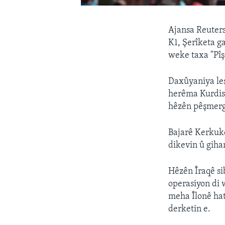
Ajansa Reuters
K1, Şerîketa g
weke taxa "Pîşe
Daxûyaniya le
herêma Kurdist
hêzên pêşmerg
Bajarê Kerkukê
dikevin û giha
Hêzên Îraqê si
operasiyon di
meha Îlonê ha
derketin e.