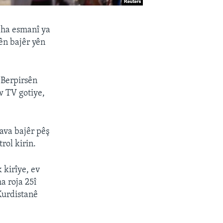
eha esmanî ya
ên bajêr yên
 Berpirsên
w TV gotiye,
nava bajêr pêş
rol kirin.
 kirîye, ev
 roja 25î
Kurdistanê