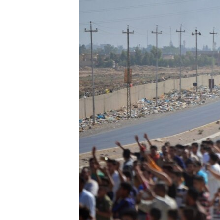
ÇAND Û HUNER
SERNIVÎS
SORANÎ