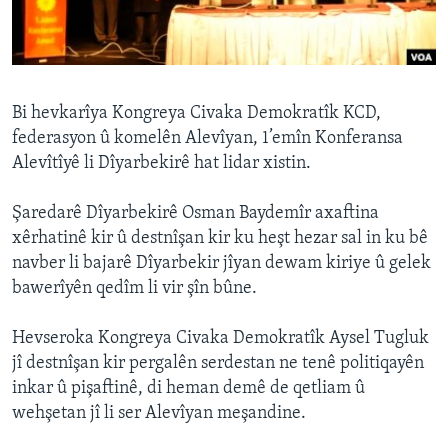
ÇAND Û HUNER
SERNIVÎS
SORANÎ
Bi hevkarîya Kongreya Civaka Demokratîk KCD,
federasyon û komelên Alevîyan, 1’emîn Konferansa
Learning English
Alevîtîyê li Dîyarbekirê hat lidar xistin.
FOLLOW US
Şaredarê Dîyarbekirê Osman Baydemîr axaftina
xêrhatinê kir û destnîşan kir ku heşt hezar sal in ku bê
navber li bajarê Dîyarbekir jîyan dewam kiriye û gelek
bawerîyên qedîm li vir şîn bûne.
Zimanên Din
Hevseroka Kongreya Civaka Demokratîk Aysel Tugluk
jî destnîşan kir pergalên serdestan ne tenê politiqayên
inkar û pişaftinê, di heman demê de qetliam û
wehşetan jî li ser Alevîyan meşandine.