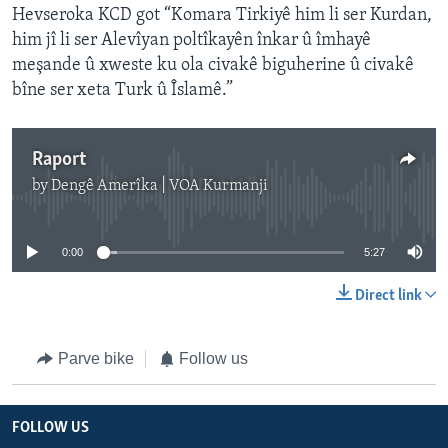
Hevseroka KCD got “Komara Tirkiyê him li ser Kurdan,
him jî li ser Alevîyan poltîkayên înkar û îmhayê
meşande û xweste ku ola civakê biguherine û civakê
bîne ser xeta Turk û Îslamê.”
Raport
by
Dengê Amerîka | VOA Kurmanji
No media source currently available
0:00
5:27
Direct link
Parve bike
Follow us
FOLLOW US