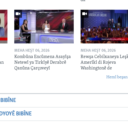
da
MEHA HEŞT 06, 2026
MEHA HEŞT 06, 2026
Kombûna Encûmena Asayîşa
Rewşa Cebilxaneya Leş
an
Netewî ya Tirkîyê Derabrê
Amerîkî di Rojeva
Qanûna Çarçoveyî
Washingtonê de
Hemî beşan
BIBÎNE
YOYÊ BIBÎNE