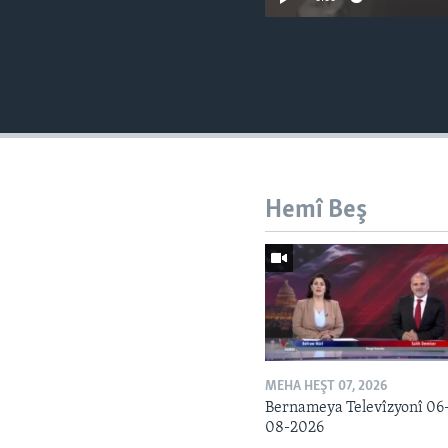
Hemî Beş
MEHA HEŞT 07, 2026
Bernameya Televîzyonî 06
08-2026