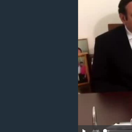
ÇAND Û HUNER
SERNIVÎS
SORANÎ
0:00