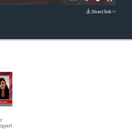
Direct link
EMBED
er
işyarî