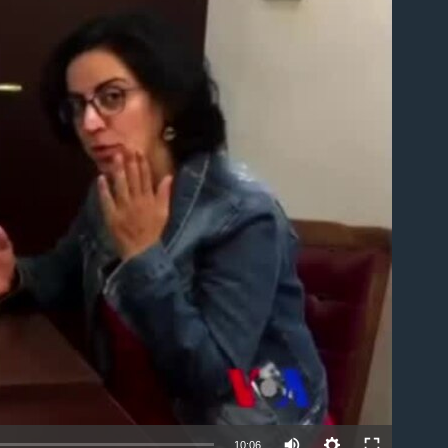
able
10:06