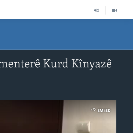
amenterê Kurd Kînyazê
EMBED