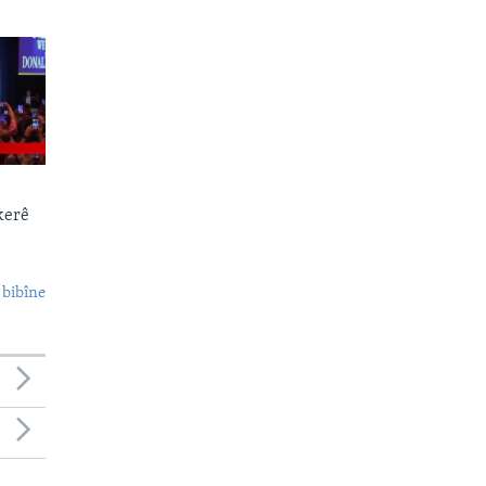
kerê
 bibîne