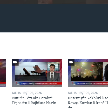
MEHA HEŞT 06, 2026
MEHA HEŞT 06, 2026
-
Nûtirîn Pêzanîn Derabrê
Neteweyên Yekbûyî li s
Pêşhatên li Rojhilata Navîn
Rewşa Kurdan li Îranê H