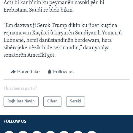
Act) bi kar bînin ku peymanên navokî yên bi
Erebistana Saudî re blok bikin.
“Em daxwaz ji Serok Trump dikin ku jiber kuştina
rojnamevan Xaçikcî û kiryarên Saudîyan li Yemen û
Lubnanê, hemî danûstandinên berdewam, heta
sibêrojeke nêzîk bide sekinandin,” daxuyanîya
senatorên Amerîkî got.
Parve bike
Follow us
This item is part of
Rojhilata Navîn
Cîhan
Serekî
FOLLOW US