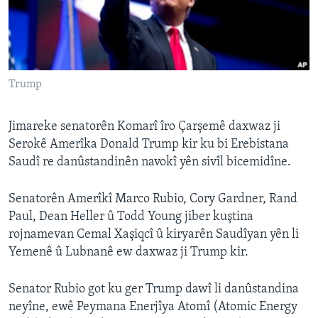
ÇAND Û HUNER
SERNIVÎS
SORANÎ
Trump
Learning English
Jimareke senatorên Komarî îro Çarşemê daxwaz ji
FOLLOW US
Serokê Amerîka Donald Trump kir ku bi Erebistana
Saudî re danûstandinên navokî yên sivîl bicemidîne.
Senatorên Amerîkî Marco Rubio, Cory Gardner, Rand
Zimanên Din
Paul, Dean Heller û Todd Young jiber kuştina
rojnamevan Cemal Xaşiqcî û kiryarên Saudîyan yên li
Yemenê û Lubnanê ew daxwaz ji Trump kir.
Senator Rubio got ku ger Trump dawî li danûstandina
neyîne, ewê Peymana Enerjîya Atomî (Atomic Energy