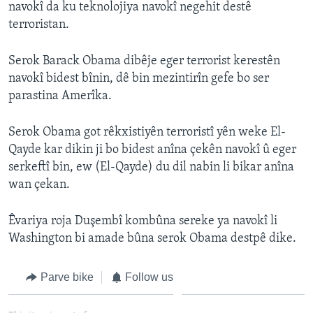
navokî da ku teknolojiya navokî negehit destê
ÇAND Û HUNER
terroristan.
SERNIVÎS
Serok Barack Obama dibêje eger terrorist kerestên
SORANÎ
navokî bidest bînin, dê bin mezintirîn gefe bo ser
parastina Amerîka.
Learning English
Serok Obama got rêkxistiyên terroristî yên weke El-
FOLLOW US
Qayde kar dikin ji bo bidest anîna çekên navokî û eger
serkeftî bin, ew (El-Qayde) du dil nabin li bikar anîna
wan çekan.
Zimanên Din
Êvariya roja Duşembî kombûna sereke ya navokî li
Washington bi amade bûna serok Obama destpê dike.
Parve bike
Follow us