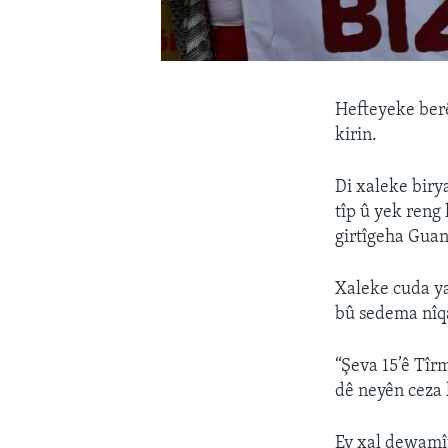
Hefteyeke ber
kirin.
Di xaleke birya
tîp û yek reng
girtîgeha Gua
Xaleke cuda ya
bû sedema nîq
“Şeva 15’ê Tîrm
dê neyên ceza 
Ev xal dewamîy