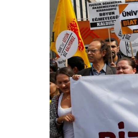
ÇAND Û HUNER
SERNIVÎS
SORANÎ