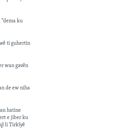
in “dema ku
”
wê ti guhertin
er wan gavên
an de ew niha
wan hatine
rt e jiber ku
 li Tirkîyê