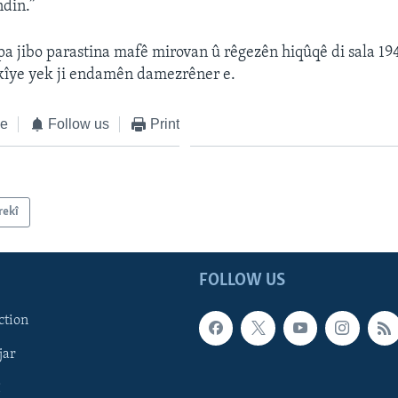
ndin.”
 jibo parastina mafê mirovan û rêgezên hiqûqê di sala 19
rkîye yek ji endamên damezrêner e.
ke
Follow us
Print
rekî
FOLLOW US
ction
jar
î