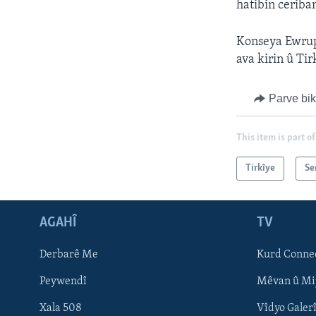
hatibin ceriba
Konseya Ewrupa
ava kirin û Ti
Parve bi
This item is part of
Tirkîye
Se
AGAHÎ
TV
Learning English
Derbarê Me
Kurd Conne
FOLLOW US
Peywendî
Mêvan û Mi
Xala 508
Vîdyo Galer