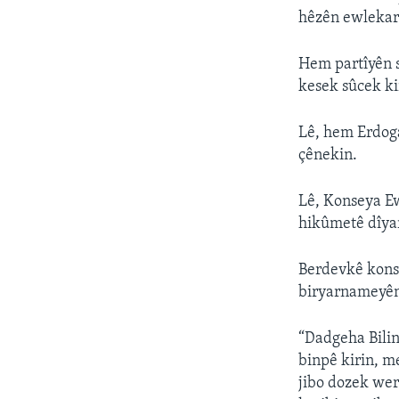
hêzên ewlekarî
Hem partîyên sî
kesek sûcek kir
Lê, hem Erdoga
çênekin.
Lê, Konseya E
hikûmetê dîyar
Berdevkê konse
biryarnameyên 
“Dadgeha Bilin
binpê kirin, me
jibo dozek wer