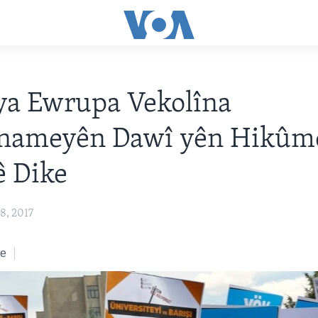
ya Ewrupa Vekolîna
rnameyên Dawî yên Hikûm
ê Dike
8, 2017
ke