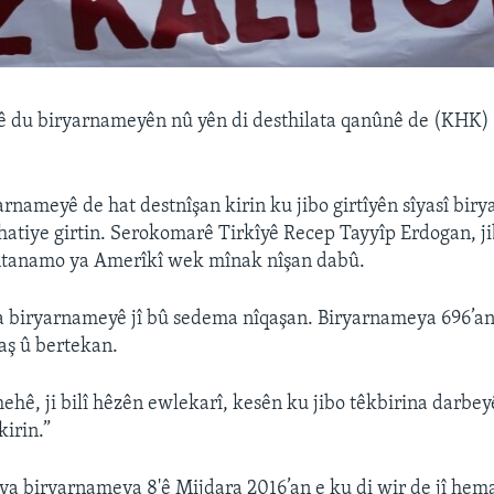
ê du biryarnameyên nû yên di desthilata qanûnê de (KHK) 
rnameyê de hat destnîşan kirin ku jibo girtîyên sîyasî biry
 hatiye girtin. Serokomarê Tirkîyê Recep Tayyîp Erdogan, j
ntanamo ya Amerîkî wek mînak nîşan dabû.
 biryarnameyê jî bû sedema nîqaşan. Biryarnameya 696’an, 
aş û bertekan.
ehê, ji bilî hêzên ewlekarî, kesên ku jibo têkbirina darbeyê
kirin.”
a biryarnameya 8'ê Mijdara 2016’an e ku di wir de jî hem