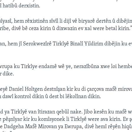
 hatibû derxistin.
yasî, hem rêxistinên sîvîl li dijî vê biryarê dertên û dibêj
ibe, divê bê ceza kirin û dixwazin ev xal were betal kirin.
n, hem jî Serokwezîrê Tirkîyê Binalî Yildirim dibêjin ku e
wrupa ku Tirkîye endamê wê ye, nerazîbûna xwe loi hemb
 dike.
yê Daniel Holtgen destnîşan kir ku di çarçova mafê mirov
dawî kontrol dikin û dest bi lêkolînan dikin.
d ya Tirkîyê van îtirazan qebûl nake. Jibo kesên ku mafê 
 pêşnîyar kir ku komîsyonek li Tirkîyê were ava kirin. Ev şe
e Dadgeha Mafê Mirovan ya Ewrupa, divê hemî rêyên hiqûqî