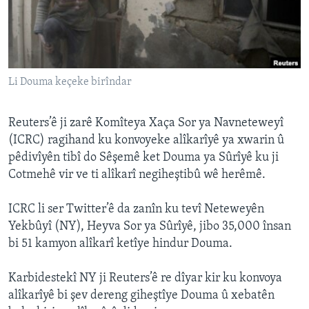
ÇAND Û HUNER
SERNIVÎS
SORANÎ
Li Douma keçeke birîndar
Learning English
Reuters’ê ji zarê Komîteya Xaça Sor ya Navneteweyî
FOLLOW US
(ICRC) ragihand ku konvoyeke alîkarîyê ya xwarin û
pêdivîyên tibî do Sêşemê ket Douma ya Sûrîyê ku ji
Cotmehê vir ve ti alîkarî negiheştibû wê herêmê.
Zimanên Din
ICRC li ser Twitter’ê da zanîn ku tevî Neteweyên
Yekbûyî (NY), Heyva Sor ya Sûrîyê, jibo 35,000 însan
bi 51 kamyon alîkarî ketîye hindur Douma.
Karbidestekî NY ji Reuters’ê re dîyar kir ku konvoya
alîkarîyê bi şev dereng giheştîye Douma û xebatên