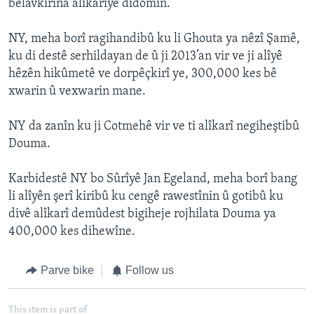
belavkirina alîkarîyê didomin.
NY, meha borî ragihandibû ku li Ghouta ya nêzî Şamê,
ku di destê serhildayan de û ji 2013’an vir ve ji alîyê
hêzên hikûmetê ve dorpêçkirî ye, 300,000 kes bê
xwarin û vexwarin mane.
NY da zanîn ku ji Cotmehê vir ve ti alîkarî negiheştibû
Douma.
Karbidestê NY bo Sûrîyê Jan Egeland, meha borî bang
li alîyên şerî kiribû ku cengê rawestînin û gotibû ku
divê alîkarî demûdest bigiheje rojhilata Douma ya
400,000 kes dihewîne.
Parve bike
Follow us
This item is part of