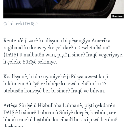
ÇAND Û HUNER
SERNIVÎS
Çekdarekî DAIŞ'ê
SORANÎ
Learning English
Reuters'ê ji zarê koalîsyona bi pêşengîya Amerîka
ragihand ku konveyeke çekdarên Dewleta Îslamî
(DAIŞ) û malbatên wan, piştî ji sînorê Îraqê vegerîyaye,
FOLLOW US
li çoleke Sûrîyê sekiniye.
Koalîsyonê, bi daxuyanîyekê ji Rûsya xwest ku ji
Zimanên Din
hikûmeta Sûrîyê re bibêje ku ewê nehêlin ku 17
otobusên konvoyê ber bi sînorê Îraqê ve bilivin.
Artêşa Sûrîyê û Hizbullaha Lubnanê, piştî çekdarên
DAIŞ'ê li sînorê Lubnan û Sûrîyê dorpêç kiribûn, ser
lihevkirinekê hiştibûn ku cîhadî bi saxî ji wê herêmê