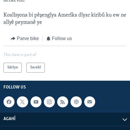
derkevin.
Koalîsyona bi pêşengîya Amerîka dîyar kiribû ku ew ne
alîyê peymanê ye
Parve bike
Follow us
This item is part of
Sûrîye
Serekî
FOLLOW US
AGAHÎ