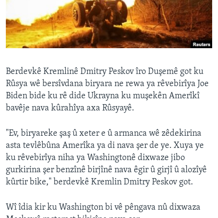
ÇAND Û HUNER
SERNIVÎS
SORANÎ
Learning English
Berdevkê Kremlinê Dmitry Peskov îro Duşemê got ku
Rûsya wê bersîvdana biryara ne rewa ya rêvebirîya Joe
Biden bide ku rê dide Ukrayna ku muşekên Amerîkî
FOLLOW US
bavêje nava kûrahîya axa Rûsyayê.
"Ev, biryareke şaş û xeter e û armanca wê zêdekirina
Zimanên Din
asta tevlêbûna Amerîka ya di nava şer de ye. Xuya ye
ku rêvebirîya niha ya Washingtonê dixwaze jibo
gurkirina şer benzînê birjînê nava êgir û girjî û alozîyê
kûrtir bike," berdevkê Kremlin Dmitry Peskov got.
Wî îdia kir ku Washington bi vê pêngava nû dixwaza