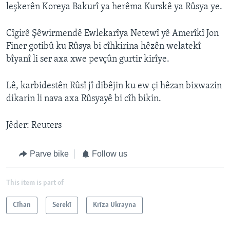
leşkerên Koreya Bakurî ya herêma Kurskê ya Rûsya ye.
Cîgirê Şêwirmendê Ewlekarîya Netewî yê Amerîkî Jon
Finer gotibû ku Rûsya bi cîhkirina hêzên welatekî
bîyanî li ser axa xwe pevçûn gurtir kirîye.
Lê, karbidestên Rûsî jî dibêjin ku ew çi hêzan bixwazin
dikarin li nava axa Rûsyayê bi cîh bikin.
Jêder: Reuters
Parve bike
Follow us
This item is part of
Cîhan
Serekî
Krîza Ukrayna