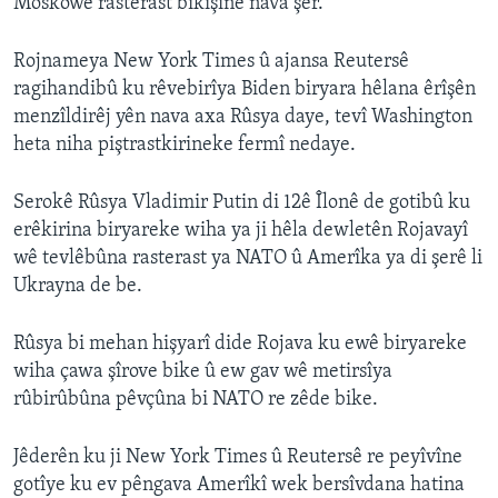
Moskowê rasterast bikişîne nava şer.
Rojnameya New York Times û ajansa Reutersê
ragihandibû ku rêvebirîya Biden biryara hêlana êrîşên
menzîldirêj yên nava axa Rûsya daye, tevî Washington
heta niha piştrastkirineke fermî nedaye.
Serokê Rûsya Vladimir Putin di 12ê Îlonê de gotibû ku
erêkirina biryareke wiha ya ji hêla dewletên Rojavayî
wê tevlêbûna rasterast ya NATO û Amerîka ya di şerê li
Ukrayna de be.
Rûsya bi mehan hişyarî dide Rojava ku ewê biryareke
wiha çawa şîrove bike û ew gav wê metirsîya
rûbirûbûna pêvçûna bi NATO re zêde bike.
Jêderên ku ji New York Times û Reutersê re peyîvîne
gotîye ku ev pêngava Amerîkî wek bersîvdana hatina