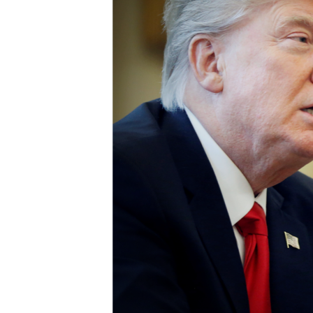
ÇAND Û HUNER
SERNIVÎS
SORANÎ