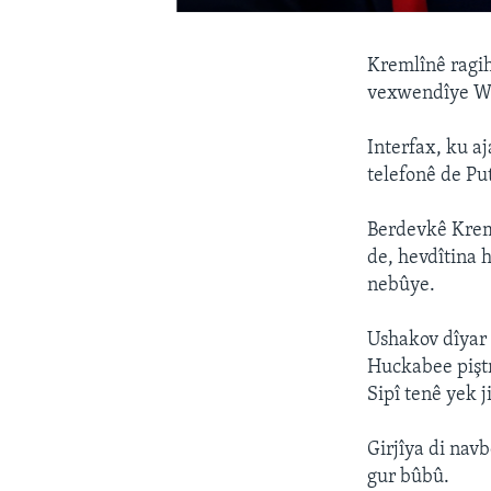
Kremlînê ragi
vexwendîye W
Interfax, ku a
telefonê de P
Berdevkê Krem
de, hevdîtina h
nebûye.
Ushakov dîyar 
Huckabee piştra
Sipî tenê yek j
Girjîya di navb
gur bûbû.