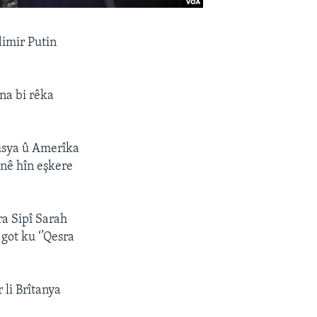
imir Putin
ina bi rêka
ûsya û Amerîka
tinê hîn eşkere
a Sipî Sarah
 got ku ‘’Qesra
 li Brîtanya