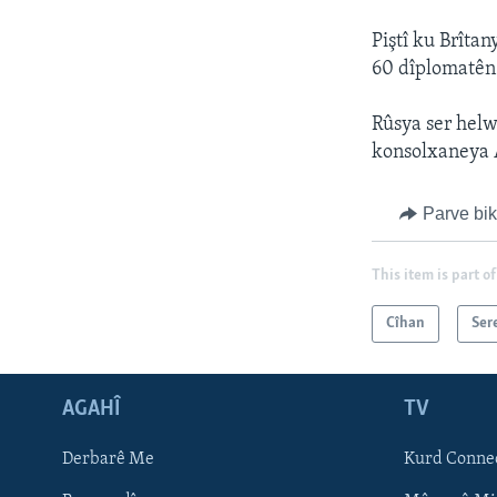
Piştî ku Brîta
60 dîplomatên 
Rûsya ser helw
konsolxaneya A
Parve bi
This item is part of
Cîhan
Ser
AGAHÎ
TV
Learning English
Derbarê Me
Kurd Conne
FOLLOW US