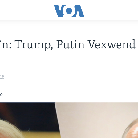
în: Trump, Putin Vexwend
018
ke