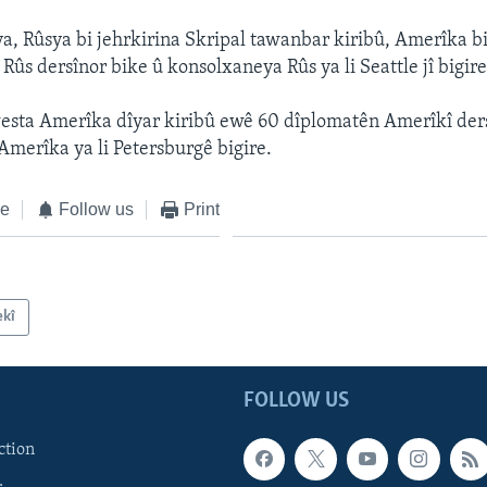
nya, Rûsya bi jehrkirina Skripal tawanbar kiribû, Amerîka 
Rûs dersînor bike û konsolxaneya Rûs ya li Seattle jî bigire
esta Amerîka dîyar kiribû ewê 60 dîplomatên Amerîkî ders
merîka ya li Petersburgê bigire.
ke
Follow us
Print
ekî
FOLLOW US
ction