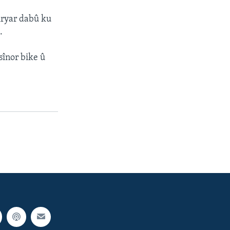
biryar dabû ku
.
înor bike û