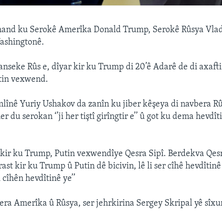
hand ku Serokê Amerîka Donald Trump, Serokê Rûsya Vlad
ashingtonê.
janseke Rûs e, dîyar kir ku Trump di 20’ê Adarê de di axaft
utin vexwend.
lînê Yuriy Ushakov da zanîn ku jiber kêşeya di navbera R
er du serokan ‘’ji her tiştî girîngtir e’’ û got ku dema hevdî
kir ku Trump, Putin vexwendîye Qesra Sipî. Berdekva Qesr
st kir ku Trump û Putin dê bicivin, lê li ser cîhê hevdîtinê
i cîhên hevdîtinê ye’’
era Amerîka û Rûsya, ser jehrkirina Sergey Skripal yê sîxur