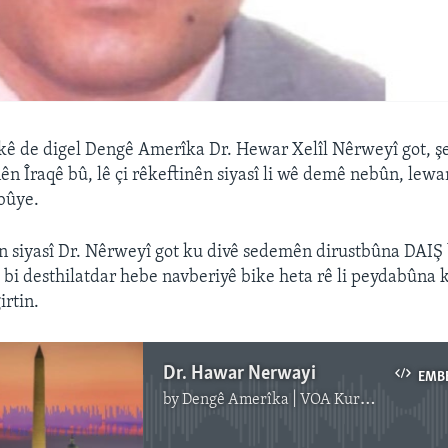
ê de digel Dengê Amerîka Dr. Hewar Xelîl Nêrweyî got, ş
ên Îraqê bû, lê çi rêkeftinên siyasî li wê demê nebûn, lew
 bûye.
ên siyasî Dr. Nêrweyî got ku divê sedemên dirustbûna DAIŞ 
 bi desthilatdar hebe navberiyê bike heta rê li peydabûna
irtin.
Dr. Hawar Nerwayi
EMB
by
Dengê Amerîka | VOA Kurmanji
No media source currently available