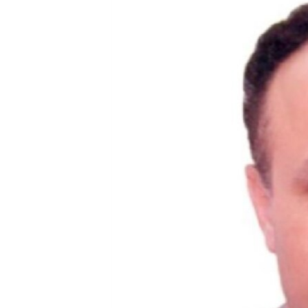
ÇAND Û HUNER
SERNIVÎS
SORANÎ