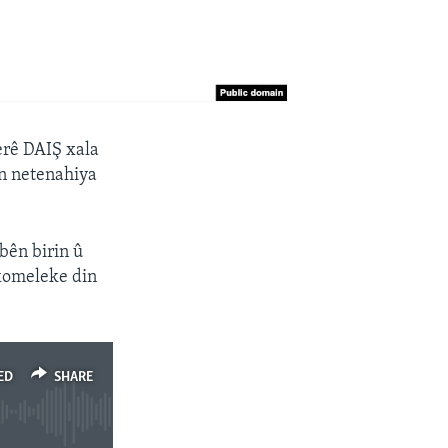
erê DAIŞ xala
an netenahiya
bên birin û
 komeleke din
ED
SHARE