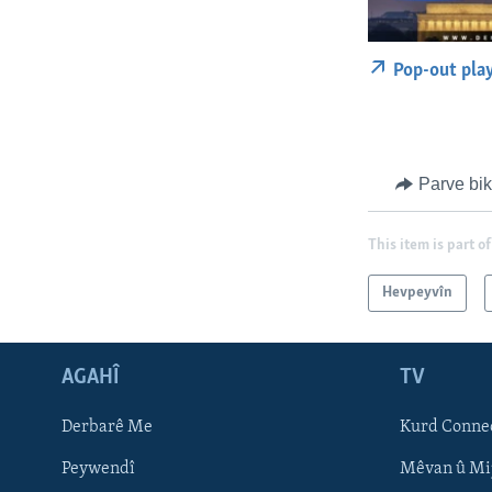
Pop-out pla
Parve bi
This item is part of
Hevpeyvîn
AGAHÎ
TV
Learning English
Derbarê Me
Kurd Conne
FOLLOW US
Peywendî
Mêvan û Mi