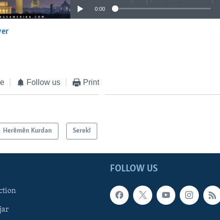
0:00
yer
EMBED
ke
Follow us
Print
Herêmên Kurdan
Serekî
FOLLOW US
ction
jar