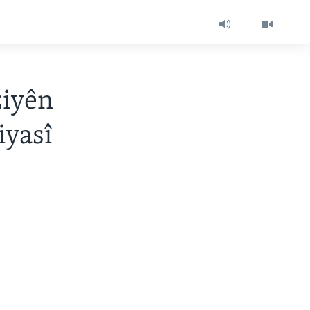
ziyên
iyasî