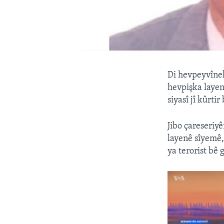
Di hevpeyvînek
hevpişka layen
siyasî jî kûrtir
Jibo çareseriy
layenê sîyemê,
ya terorist bê g