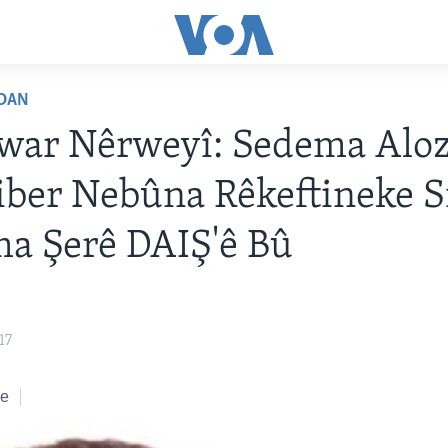
DAN
war Nêrweyî: Sedema Alo
jiber Nebûna Rêkeftineke S
a Şerê DAIŞ'ê Bû
17
ke