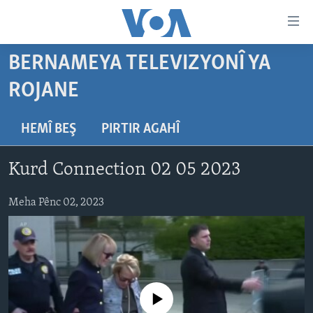
Lînkên
eksesibilîtî
Yekser
BERNAMEYA TELEVIZYONÎ YA
here
DESTPÊK
ROJANE
naveroka
NÛÇE
serekî
HERÊMÊN KURDAN
Yekser
VÎDYO GALERÎ
HEMÎ BEŞ
PIRTIR AGAHÎ
here
AMERÎKA
FOTO GALERÎ
Malpera
Kurd Connection 02 05 2023
TIRKÎYE
RADYO
serekî
Yekser
SÛRÎYE
HEVPEYVÎN
Meha Pênc 02, 2023
here
ÎRAQ
Lêgerînê
ÎRAN
ROJHILATA NAVÎN
No media source currently available
CÎHAN