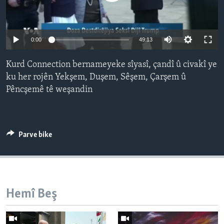
ÇAND Û HUNER
SERNIVÎS
0:00
49:13
SORANÎ
Kurd Connection bernameyeke sîyasî, çandî û civakî ye
Learning English
ku her rojên Yekşem, Duşem, Sêşem, Çarşem û
Pêncşemê tê weşandin
FOLLOW US
Parve bike
Zimanên Din
Hemî Beş