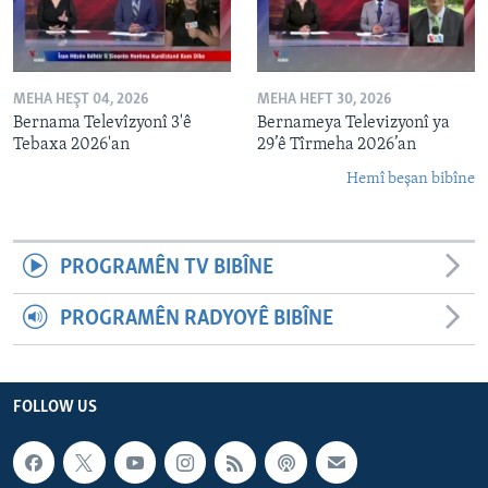
MEHA HEŞT 04, 2026
MEHA HEFT 30, 2026
Bernama Televîzyonî 3'ê
Bernameya Televizyonî ya
Tebaxa 2026'an
29’ê Tîrmeha 2026’an
Hemî beşan bibîne
PROGRAMÊN TV BIBÎNE
PROGRAMÊN RADYOYÊ BIBÎNE
FOLLOW US