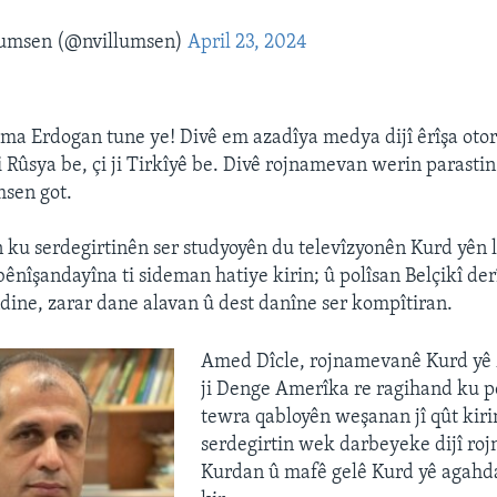
lumsen (@nvillumsen)
April 23, 2024
ilma Erdogan tune ye! Divê em azadîya medya dijî êrîşa oto
ji Rûsya be, çi ji Tirkîyê be. Divê rojnamevan werin parasti
umsen got.
 ku serdegirtinên ser studyoyên du televîzyonên Kurd yên 
nîşandayîna ti sideman hatiye kirin; û polîsan Belçikî der
ine, zarar dane alavan û dest danîne ser kompîtiran.
Amed Dîcle, rojnamevanê Kurd y
ji Denge Amerîka re ragihand ku p
tewra qabloyên weşanan jî qût kiri
serdegirtin wek darbeyeke dijî ro
Kurdan û mafê gelê Kurd yê agahda