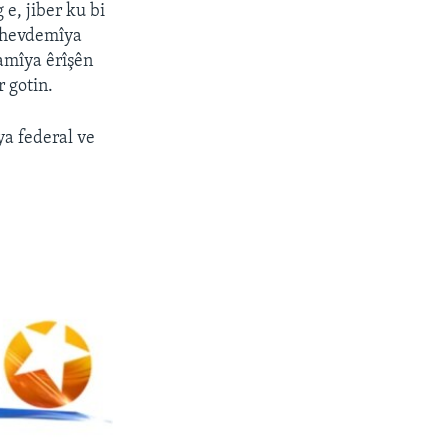
e, jiber ku bi
i hevdemîya
amîya êrîşên
 gotin.
ya federal ve