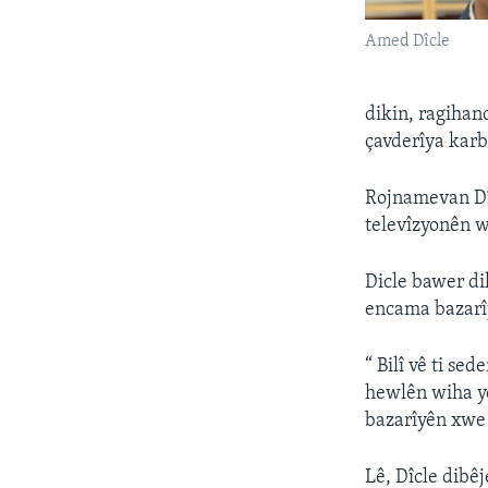
Amed Dîcle
dikin, ragihan
çavderîya karb
Rojnamevan Dîc
televîzyonên w
Dicle bawer di
encama bazarî
“ Bilî vê ti s
hewlên wiha yê
bazarîyên xwe y
Lê, Dîcle dibê