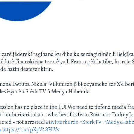
i zarê jêderekî ragihand ku dibe ku serdagirtinên li Belçîka
ildarê fînanskirina terorê ya li Fransa pêk hatibe, ku roja 
 de hatin desteser kirin.
ena Ewrupa Nikolaj Villumsen jî bi peyameke ser X’ê bert
elevîzyonên Stêrk TV û Medya Haber da.
ssion has no place in the EU! We need to defend media fr
of authoritarianism - whether if is from Russia or Turkey.Jo
ected - not arrested!
#twitterkurds
#SterkTV
#MedyaHabe
m
https://t.co/pXpV48HiVv