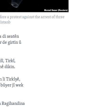
e a protest against the arrest of three
 Istanb
a di seatên
 de girtin û
î, Tirkî,
nê dikin.
 li Tirkîyê,
bûyer jî wek
ên Ragihandina