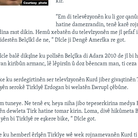
kir.
“Em di televêzyonên ku li gor qanû
hatine damezrandin, tenê karê ro
dina rast dikin. Hemû xebatên du televîzyonên me jî şefaf i
idestên Belçîkî de ne, “ Dîcle ji Dengê Amerîka re got.
le balê dikşîne ku polîsên Belçîka di Adara 2010 de jî b
an kiribûn armanc, lê lêpirsîn û doz bêencam man, ti ceza 
ke ku serdegirtinên ser televîzyonên Kurd jiber givaştinên 
yên serokê Tirkîyê Erdogan bi welatên Ewrupî çêbûne.
edem tuneye. Ne tenê ev, heya niha jibo tepeserkirina medya 
n dewleta Tirk hatine tomar kirin. Loma, divê hikûmeta Be
ên bi Tirkîyê re eşkere bike, “ Dîcle got.
je ku hemberî êrîşên Tirkîye wê wek rojnamevanên Kurd ti 