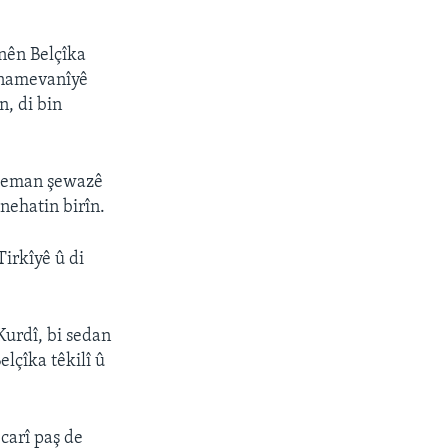
nên Belçîka
jnamevanîyê
n, di bin
i heman şewazê
nehatin birîn.
Tirkîyê û di
Kurdî, bi sedan
lçîka têkilî û
carî paş de