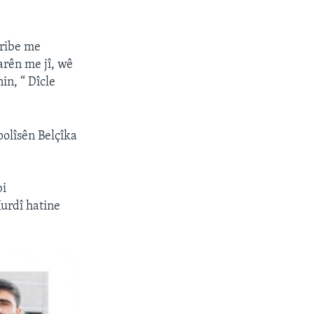
aribe me
arên me jî, wê
in, “ Dîcle
olîsên Belçîka
bi
urdî hatine