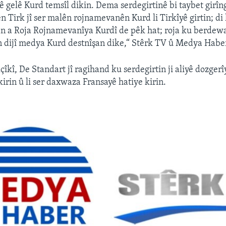
 gelê Kurd temsîl dikin. Dema serdegirtinê bi taybet girîng 
n Tirk jî ser malên rojnamevanên Kurd li Tirkîyê girtin; d
an a Roja Rojnamevanîya Kurdî de pêk hat; roja ku berdew
ên dijî medya Kurd destnîşan dike,“ Stêrk TV û Medya Haber
îkî, De Standart jî ragihand ku serdegirtin ji aliyê dozgerî
kirin û li ser daxwaza Fransayê hatiye kirin.