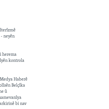
rîterîzmê
n - neyên
li herema
îyên kontrola
ê Medya Haberê
olîsên Belçîka
ne û
jnamevanîya
rkirinê bi nav