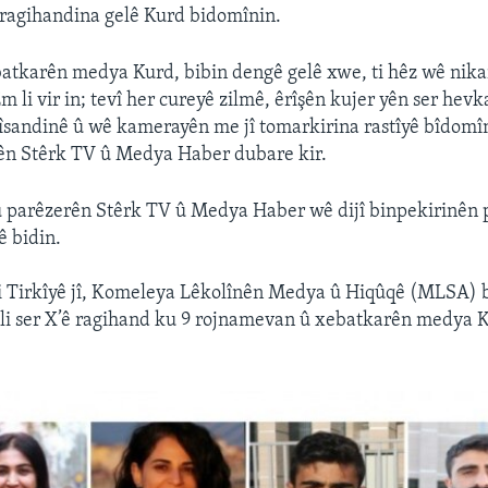
 ragihandina gelê Kurd bidomînin.
atkarên medya Kurd, bibin dengê gelê xwe, ti hêz wê nik
 li vir in; tevî her cureyê zilmê, êrîşên kujer yên ser hevk
sandinê û wê kamerayên me jî tomarkirina rastîyê bîdomîn
 Stêrk TV û Medya Haber dubare kir.
 parêzerên Stêrk TV û Medya Haber wê dijî binpekirinên p
ê bidin.
e li Tirkîyê jî, Komeleya Lêkolînên Medya û Hiqûqê (MLSA) 
li ser X’ê ragihand ku 9 rojnamevan û xebatkarên medya K