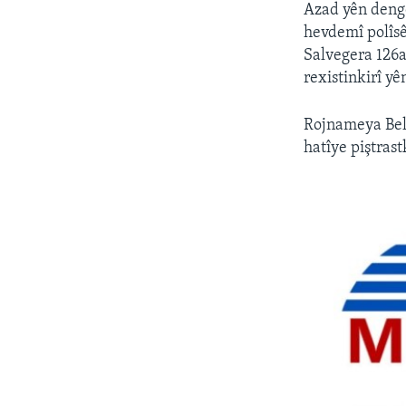
Azad yên dengê
hevdemî polîsê
Salvegera 126
rexistinkirî y
Rojnameya Belç
hatîye piştrast