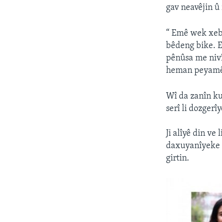
gav neavêjin û
“ Emê wek xeb
bêdeng bike. Em
pênûsa me nivî
heman peyamên
Wî da zanîn ku
serî li dozgerîy
Ji alîyê din v
daxuyanîyeke 
girtin.