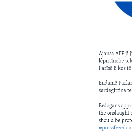
Ajansa AFP jî j
lêpirsîneke tek
Parîsê 8 kes tê
Endamê Parlam
serdegirtina t
Erdogans oppre
the onslaught 
should be prot
#pressfreedo