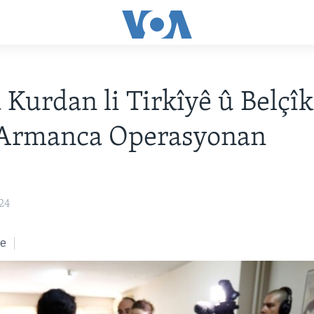
Kurdan li Tirkîyê û Belçî
 Armanca Operasyonan
24
ke