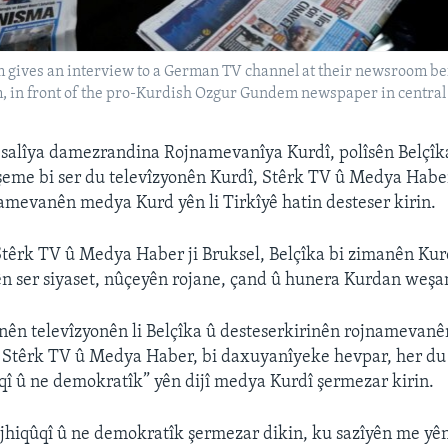
gives an interview to a German TV channel at their newsroom befor
 in front of the pro-Kurdish Ozgur Gundem newspaper in central
6 salîya damezrandina Rojnamevanîya Kurdî, polîsên Belçîk
êşeme bi ser du televîzyonên Kurdî, Stêrk TV û Medya Haber
mevanên medya Kurd yên li Tirkîyê hatin desteser kirin.
têrk TV û Medya Haber ji Bruksel, Belçîka bi zimanên Kurd
ên ser siyaset, nûçeyên rojane, çand û hunera Kurdan weşa
inên televîzyonên li Belçîka û desteserkirinên rojnamevanên
Stêrk TV û Medya Haber, bi daxuyanîyeke hevpar, her du 
ûqî û ne demokratîk” yên dijî medya Kurdî şermezar kirin.
ijhiqûqî û ne demokratîk şermezar dikin, ku sazîyên me y