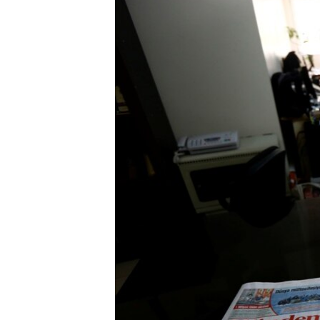
ÇAND Û HUNER
SERNIVÎS
SORANÎ