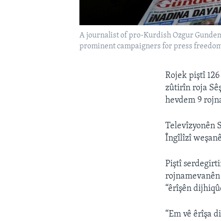
A journalist of pro-Kurdish Ozgur Gundem 
prominent campaigners for press freedom,
Rojek piştî 12
zûtirîn roja S
hevdem 9 rojna
Televîzyonên S
Îngîlîzî weşan
Piştî serdegirt
rojnamevanên 
“êrîşên dijhiq
“Em vê êrîşa d