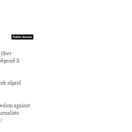
 jiber
Sêşemê li
ek nîşanî
eedom against
urnalists
r