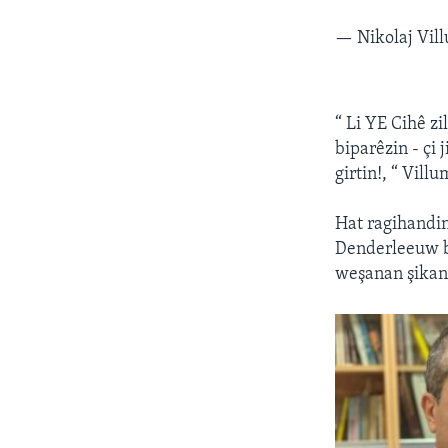
— Nikolaj Vil
“ Li YE Cihê z
biparêzin - çi 
girtin!, “ Vill
Hat ragihandin
Denderleeuw bê
weşanan şikand