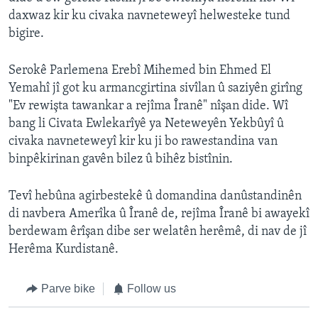
daxwaz kir ku civaka navneteweyî helwesteke tund
bigire.
Serokê Parlemena Erebî Mihemed bin Ehmed El
Yemahî jî got ku armancgirtina sivîlan û saziyên girîng
"Ev rewişta tawankar a rejîma Îranê" nîşan dide. Wî
bang li Civata Ewlekarîyê ya Neteweyên Yekbûyî û
civaka navneteweyî kir ku ji bo rawestandina van
binpêkirinan gavên bilez û bihêz bistînin.
Tevî hebûna agirbestekê û domandina danûstandinên
di navbera Amerîka û Îranê de, rejîma Îranê bi awayekî
berdewam êrîşan dibe ser welatên herêmê, di nav de jî
Herêma Kurdistanê.
Parve bike
Follow us