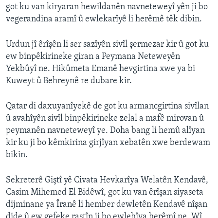
got ku van kiryaran hewildanên navneteweyî yên ji bo
vegerandina aramî û ewlekarîyê li herêmê têk dibin.
Urdun jî êrîşên li ser sazîyên sivîl şermezar kir û got ku
ew binpêkirineke giran a Peymana Neteweyên
Yekbûyî ne. Hikûmeta Emanê hevgirtina xwe ya bi
Kuweyt û Behreynê re dubare kir.
Qatar di daxuyanîyekê de got ku armancgirtina sivîlan
û avahîyên sivîl binpêkirineke zelal a mafê mirovan û
peymanên navneteweyî ye. Doha bang li hemû alîyan
kir ku ji bo kêmkirina girjîyan xebatên xwe berdewam
bikin.
Sekreterê Giştî yê Civata Hevkarîya Welatên Kendavê,
Casim Mihemed El Bidêwî, got ku van êrîşan siyaseta
dijminane ya Îranê li hember dewletên Kendavê nîşan
dide û ew gefeke rastîn ji bo ewlehîya herêmî ne. Wî