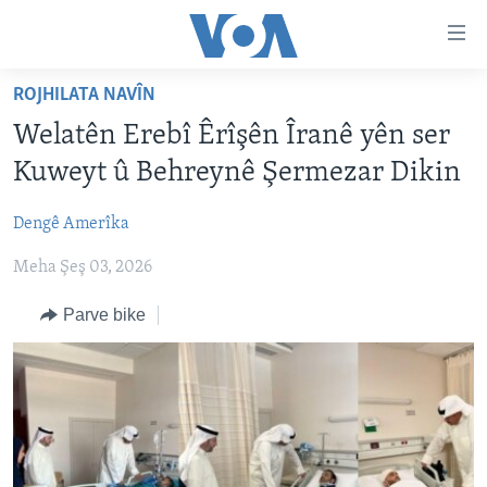
Lînkên
eksesibilîtî
Yekser
ROJHILATA NAVÎN
here
DESTPÊK
Welatên Erebî Êrîşên Îranê yên ser
naveroka
NÛÇE
serekî
Kuweyt û Behreynê Şermezar Dikin
HERÊMÊN KURDAN
Yekser
VÎDYO GALERÎ
here
Dengê Amerîka
AMERÎKA
FOTO GALERÎ
Malpera
Meha Şeş 03, 2026
TIRKÎYE
RADYO
serekî
Yekser
SÛRÎYE
HEVPEYVÎN
Parve bike
here
ÎRAQ
Lêgerînê
ÎRAN
ROJHILATA NAVÎN
CÎHAN