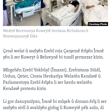
ÇAND Û HUNER
SERNIVÎS
SORANÎ
Wezîrê Berevaniya Kuweytê Serdana Birîndaran li
Learning English
Nexweşxaneyê Dike
FOLLOW US
Çend welat û sazîyên Erebî roja Çarşemê êrîşên Îranê
yên li ser Kuweyt û Behreynê bi tundî şermezar kirin.
Mîrgehên Erebî Yekbûyî (Îmarat), Erebistana Siûdî,
Zimanên Din
Urdun, Qeter, Civata Hevkarîya Welatên Kendavê û
Parlamentoya Erebî êrîşên li ser herdu welatên
Kendavê protesto kirin
Li gor daxuyanîyan, Îranê bi mûşek û dronan êrîş li ser
sazîyên sivîl û avahîyên girîng li Kuweytê pêk anîn, di