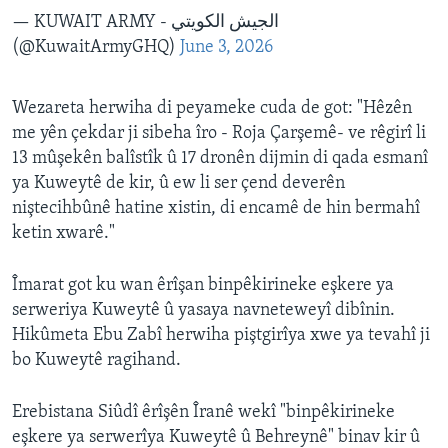
— KUWAIT ARMY - الجيش الكويتي
(@KuwaitArmyGHQ)
June 3, 2026
Wezareta herwiha di peyameke cuda de got: "Hêzên
me yên çekdar ji sibeha îro - Roja Çarşemê- ve rêgirî li
13 mûşekên balîstîk û 17 dronên dijmin di qada esmanî
ya Kuweytê de kir, û ew li ser çend deverên
niştecihbûnê hatine xistin, di encamê de hin bermahî
ketin xwarê."
Îmarat got ku wan êrîşan binpêkirineke eşkere ya
serweriya Kuweytê û yasaya navneteweyî dibînin.
Hikûmeta Ebu Zabî herwiha piştgirîya xwe ya tevahî ji
bo Kuweytê ragihand.
Erebistana Siûdî êrîşên Îranê wekî "binpêkirineke
eşkere ya serwerîya Kuweytê û Behreynê" binav kir û