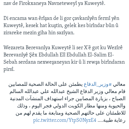
nav de Firokxaneya Navneteweyî ya Kuweytê.
Di encama wan êrîşan de li gor çavkanîyên fermî yên
Kuweytê, kesek hat kuştin, gelek kes birîndar bûn û
zirareke mezin giha hin sazîyan.
Wezareta Berevanîya Kuweytê li ser X'ê got ku Wezîrê
Berevanîyê Şêx Ebdullah Elî Ebdullah El-Salim El-
Sebah serdana nexweşaneyan kir û li rewşa birîndaran
pirsî.
معالي
#وزير_الدفاع
يطمئن على الحالة الصحية للمصابين
قام معالي وزير الدفاع الشيخ عبدالله علي عبدالله السالم
الصباح ، بزيارة المصابين جراء استهداف المنشآت المدنية
والحيوية ومنها مطار الكويت الدولي فجر اليوم ، وذلك
للاطمئنان على حالتهم الصحية ومتابعة ما يقدم لهم من
pic.twitter.com/YtpS0NyzE4
رعاية طبية.…