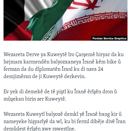
ÇAND Û HUNER
SERNIVÎS
SORANÎ
Learning English
Wezareta Derve ya Kuweytê îro Çarşemê biryar da ku
FOLLOW US
hejmara karmendên balyozxaneya Îranê kêm bike û
ferman da du dîplomatên Îranî ku di nava 24
demjimêran de ji Kuweytê derkevin.
Zimanên Din
Ev yek di demekê de tê piştî ku Îranê êrîşên dron û
mûşekan birin ser Kuweytê.
Wezareta Kuweytî balyozê demkî yê Îranê bang kir û
nameyeke hişyarîyê da wî, ku bi fermî dibêje divê Îran
demûdest êrîşên xwe rawestîne.