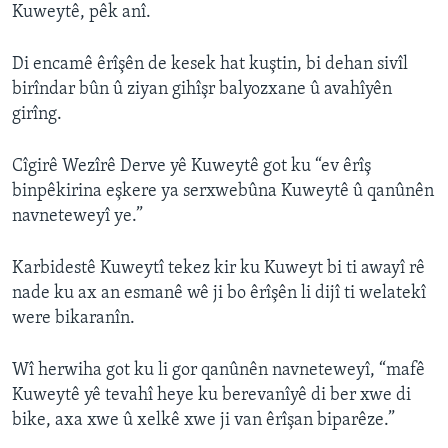
Kuweytê, pêk anî.
Di encamê êrîşên de kesek hat kuştin, bi dehan sivîl
birîndar bûn û ziyan gihîşr balyozxane û avahîyên
girîng.
Cîgirê Wezîrê Derve yê Kuweytê got ku “ev êrîş
binpêkirina eşkere ya serxwebûna Kuweytê û qanûnên
navneteweyî ye.”
Karbidestê Kuweytî tekez kir ku Kuweyt bi ti awayî rê
nade ku ax an esmanê wê ji bo êrîşên li dijî ti welatekî
were bikaranîn.
Wî herwiha got ku li gor qanûnên navneteweyî, “mafê
Kuweytê yê tevahî heye ku berevanîyê di ber xwe di
bike, axa xwe û xelkê xwe ji van êrîşan biparêze.”