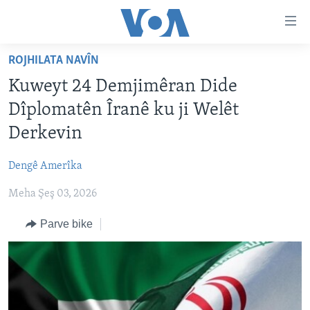
Lînkên
eksesibilîtî
Yekser
ROJHILATA NAVÎN
here
DESTPÊK
Kuweyt 24 Demjimêran Dide
naveroka
NÛÇE
serekî
Dîplomatên Îranê ku ji Welêt
HERÊMÊN KURDAN
Yekser
VÎDYO GALERÎ
Derkevin
here
AMERÎKA
FOTO GALERÎ
Malpera
Dengê Amerîka
TIRKÎYE
RADYO
serekî
Yekser
Meha Şeş 03, 2026
SÛRÎYE
HEVPEYVÎN
here
ÎRAQ
Parve bike
Lêgerînê
ÎRAN
ROJHILATA NAVÎN
CÎHAN