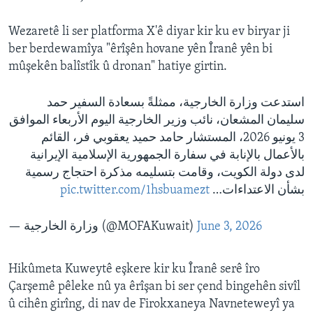
Wezaretê li ser platforma X'ê diyar kir ku ev biryar ji
ber berdewamîya "êrîşên hovane yên Îranê yên bi
mûşekên balîstîk û dronan" hatiye girtin.
استدعت وزارة الخارجية، ممثلةً بسعادة السفير حمد
سليمان المشعان، نائب وزير الخارجية اليوم الأربعاء الموافق
3 يونيو 2026، المستشار حامد حميد يعقوبي فر، القائم
بالأعمال بالإنابة في سفارة الجمهورية الإسلامية الإيرانية
لدى دولة الكويت، وقامت بتسليمه مذكرة احتجاج رسمية
pic.twitter.com/1hsbuamezt
بشأن الاعتداءات…
— وزارة الخارجية (@MOFAKuwait)
June 3, 2026
Hikûmeta Kuweytê eşkere kir ku Îranê serê îro
Çarşemê pêleke nû ya êrîşan bi ser çend bingehên sivîl
û cihên girîng, di nav de Firokxaneya Navneteweyî ya