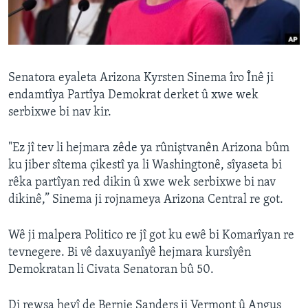
ÇAND Û HUNER
SERNIVÎS
SORANÎ
Senatora eyaleta Arizona Kyrsten Sinema îro Înê ji
endamtîya Partîya Demokrat derket û xwe wek
Learning English
serbixwe bi nav kir.
FOLLOW US
"Ez jî tev li hejmara zêde ya rûniştvanên Arizona bûm
ku jiber sîtema çikestî ya li Washingtonê, sîyaseta bi
rêka partîyan red dikin û xwe wek serbixwe bi nav
dikinê,” Sinema ji rojnameya Arizona Central re got.
Zimanên Din
Wê ji malpera Politico re jî got ku ewê bi Komarîyan re
tevnegere. Bi vê daxuyanîyê hejmara kursîyên
Demokratan li Civata Senatoran bû 50.
Di rewşa heyî de Bernie Sanders ji Vermont û Angus