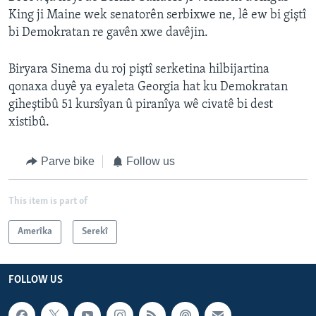
King ji Maine wek senatorên serbixwe ne, lê ew bi giştî
bi Demokratan re gavên xwe davêjin.
Biryara Sinema du roj piştî serketina hilbijartina
qonaxa duyê ya eyaleta Georgia hat ku Demokratan
giheştibû 51 kursîyan û piranîya wê civatê bi dest
xistibû.
Parve bike
Follow us
This item is part of
Amerîka
Serekî
FOLLOW US