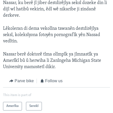
Nassar, ku berê jî jiber destdirêjîya seksî dozeke din li
dijî wî hatibû vekirin, êdî wê nikaribe ji zindanê
derkeve.
Lêkoleran di dema vekolîna tawanên destdirêjîya
seksî, koleksîyona fotoyên pornografîk yên Nassad
vedîtin.
Nassar berê doktorê tîma olîmpîk ya jîmnastîk ya
Amerîkî bû û herwiha li Zanîngeha Michigan State
University mamostetî dikir.
Parve bike
Follow us
This item is part of
Amerîka
Serekî