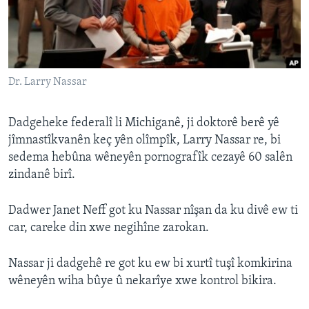
ÇAND Û HUNER
SERNIVÎS
SORANÎ
Dr. Larry Nassar
Learning English
Dadgeheke federalî li Michiganê, ji doktorê berê yê
FOLLOW US
jîmnastîkvanên keç yên olîmpîk, Larry Nassar re, bi
sedema hebûna wêneyên pornografîk cezayê 60 salên
zindanê birî.
Zimanên Din
Dadwer Janet Neff got ku Nassar nîşan da ku divê ew ti
car, careke din xwe negihîne zarokan.
Nassar ji dadgehê re got ku ew bi xurtî tuşî komkirina
wêneyên wiha bûye û nekarîye xwe kontrol bikira.