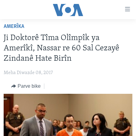
Lînkên
eksesibilîtî
Yekser
AMERÎKA
here
DESTPÊK
Ji Doktorê Tîma Olîmpîk ya
naveroka
NÛÇE
serekî
Amerîkî, Nassar re 60 Sal Cezayê
HERÊMÊN KURDAN
Yekser
VÎDYO GALERÎ
Zindanê Hate Birîn
here
AMERÎKA
FOTO GALERÎ
Malpera
Meha Diwazde 08, 2017
TIRKÎYE
RADYO
serekî
Yekser
Parve bike
SÛRÎYE
HEVPEYVÎN
here
ÎRAQ
Lêgerînê
ÎRAN
ROJHILATA NAVÎN
CÎHAN