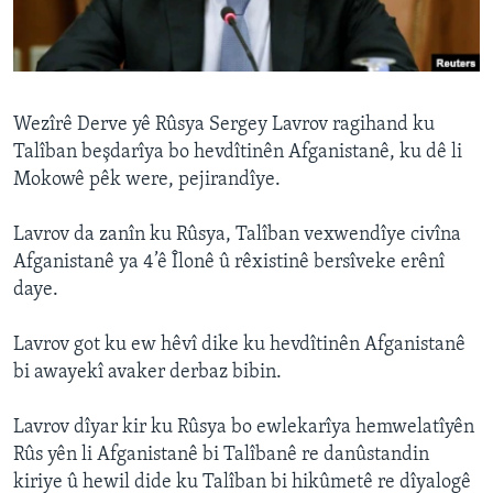
ÇAND Û HUNER
SERNIVÎS
SORANÎ
Wezîrê Derve yê Rûsya Sergey Lavrov ragihand ku
Talîban beşdarîya bo hevdîtinên Afganistanê, ku dê li
Learning English
Mokowê pêk were, pejirandîye.
FOLLOW US
Lavrov da zanîn ku Rûsya, Talîban vexwendîye civîna
Afganistanê ya 4’ê Îlonê û rêxistinê bersîveke erênî
daye.
Zimanên Din
Lavrov got ku ew hêvî dike ku hevdîtinên Afganistanê
bi awayekî avaker derbaz bibin.
Lavrov dîyar kir ku Rûsya bo ewlekarîya hemwelatîyên
Rûs yên li Afganistanê bi Talîbanê re danûstandin
kiriye û hewil dide ku Talîban bi hikûmetê re dîyalogê