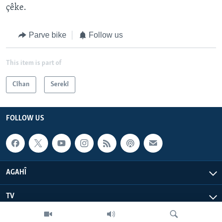
çêke.
Parve bike
Follow us
This item is part of
Cîhan
Serekî
FOLLOW US
AGAHÎ
TV