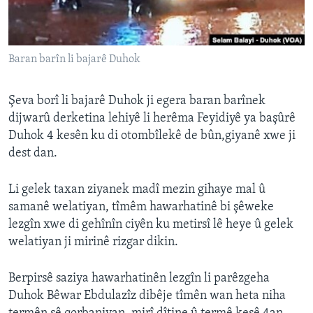
ÇAND Û HUNER
SERNIVÎS
Baran barîn li bajarê Duhok
SORANÎ
Learning English
Şeva borî li bajarê Duhok ji egera baran barînek
dijwarû derketina lehiyê li herêma Feyidiyê ya başûrê
Duhok 4 kesên ku di otombîlekê de bûn,giyanê xwe ji
FOLLOW US
dest dan.
Li gelek taxan ziyanek madî mezin gihaye mal û
Zimanên Din
samanê welatiyan, tîmêm hawarhatinê bi şêweke
lezgîn xwe di gehînîn ciyên ku metirsî lê heye û gelek
welatiyan ji mirinê rizgar dikin.
Berpirsê saziya hawarhatinên lezgîn li parêzgeha
Duhok Bêwar Ebdulazîz dibêje tîmên wan heta niha