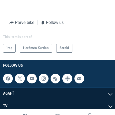
Parve bike
Follow us
This item is part of
Îraq
Herêmên Kurdan
Serekî
FOLLOW US
AGAHÎ
TV