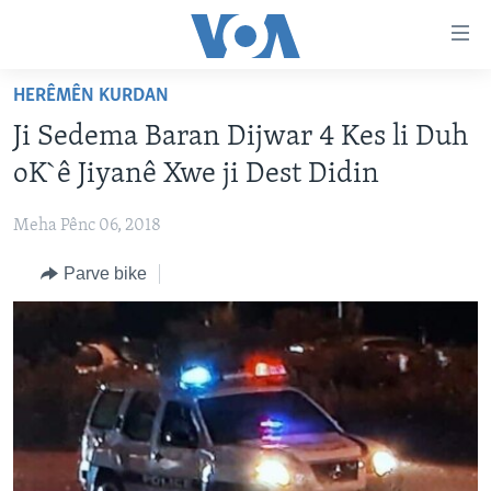
Lînkên
eksesibilîtî
Yekser
HERÊMÊN KURDAN
here
DESTPÊK
Ji Sedema Baran Dijwar 4 Kes li Duh
naveroka
NÛÇE
serekî
oK`ê Jiyanê Xwe ji Dest Didin
HERÊMÊN KURDAN
Yekser
VÎDYO GALERÎ
here
Meha Pênc 06, 2018
AMERÎKA
FOTO GALERÎ
Malpera
Parve bike
TIRKÎYE
RADYO
serekî
Yekser
SÛRÎYE
HEVPEYVÎN
here
ÎRAQ
Lêgerînê
ÎRAN
ROJHILATA NAVÎN
CÎHAN