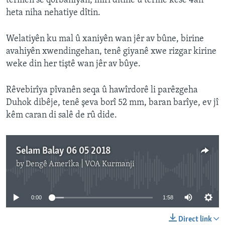
termên sê qorbaniyan, mirî dîtine û termê kesê 4an
heta niha nehatiye dîtin.
Welatiyên ku mal û xaniyên wan jêr av bûne, birine
avahiyên xwendingehan, tenê giyanê xwe rizgar kirine
weke din her tiştê wan jêr av bûye.
Rêvebirîya pîvanên seqa û hawîrdorê li parêzgeha
Duhok dibêje, tenê şeva borî 52 mm, baran barîye, ev jî
kêm caran di salê de rû dide.
Selam Balay 06 05 2018
by
Dengê Amerîka | VOA Kurmanji
No media source currently available
0:00
1:58
Direct link