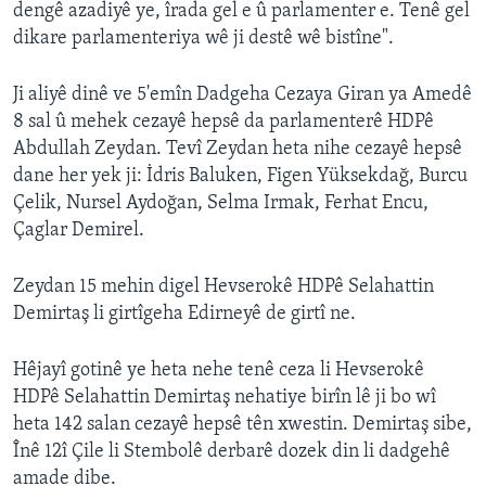
dengê azadiyê ye, îrada gel e û parlamenter e. Tenê gel
dikare parlamenteriya wê ji destê wê bistîne".
Ji aliyê dinê ve 5'emîn Dadgeha Cezaya Giran ya Amedê
8 sal û mehek cezayê hepsê da parlamenterê HDPê
Abdullah Zeydan. Tevî Zeydan heta nihe cezayê hepsê
dane her yek ji: İdris Baluken, Figen Yüksekdağ, Burcu
Çelik, Nursel Aydoğan, Selma Irmak, Ferhat Encu,
Çaglar Demirel.
Zeydan 15 mehin digel Hevserokê HDPê Selahattin
Demirtaş li girtîgeha Edirneyê de girtî ne.
Hêjayî gotinê ye heta nehe tenê ceza li Hevserokê
HDPê Selahattin Demirtaş nehatiye birîn lê ji bo wî
heta 142 salan cezayê hepsê tên xwestin. Demirtaş sibe,
Înê 12î Çile li Stembolê derbarê dozek din li dadgehê
amade dibe.