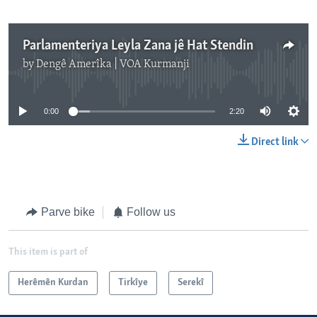
Parlamenteriya Leyla Zana jê Hat Stendin
by
Dengê Amerîka | VOA Kurmanji
No media source currently available
0:00
2:20
Direct link
Parve bike
Follow us
This item is part of
Herêmên Kurdan
Tirkîye
Serekî