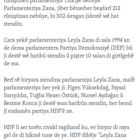
rûniştinên parlamentoya Tirkiyê nebûye.
Parlamenteriya Zana, jiber bênavber beşdarî 212
rûniştinan nebûye, bi 302 dengan jidestê wê hat
stendin.
Cara yekê parlamenteriya Leyla Zana di sala 1994'an
de dema parlamentera Partiya Demokrasiyê (DEP) bû
ji destê wê hatibû stendin û piştre 10 salan di girtîgehê
de ma.
Berî vê biryara stendina parlameniya Leyla Zana, mafê
parlamenteriya her yek ji: Figen Yüksekdağ, Faysal
Sarıyıldız, Tuğba Hezer Öztürk, Nursel Aydoğan û
Besime Konca ji destê wan hatibûn stendin, her hemû
jî endamên partiya HDP'ê ne.
HDP li ser torên civakî ragihand ku, ev biryar di raya
gel de di hikmê tune de ye. HDP dibêje "Leyla Zana