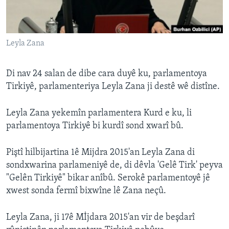
ÇAND Û HUNER
SERNIVÎS
Leyla Zana
SORANÎ
Learning English
Di nav 24 salan de dibe cara duyê ku, parlamentoya
Tirkiyê, parlamenteriya Leyla Zana ji destê wê distîne.
FOLLOW US
Leyla Zana yekemîn parlamentera Kurd e ku, li
parlamentoya Tirkiyê bi kurdî sond xwarî bû.
Zimanên Din
Piştî hilbijartina 1ê Mijdra 2015'an Leyla Zana di
sondxwarina parlameniyê de, di dêvla 'Gelê Tirk' peyva
"Gelên Tirkiyê" bikar anîbû. Serokê parlamentoyê jê
xwest sonda fermî bixwîne lê Zana neçû.
Leyla Zana, ji 17ê Mİjdara 2015'an vir de beşdarî