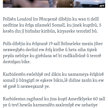
ÇAND Û HUNER
SERNIVÎS
Polîsên Londonî îro Pêncşemê dibêjin ku wan ti delîl
SORANÎ
nedîtine ku êrîşa zilamekî Somalî, ku jinek kuştibû, 5
kesên din jî birîndar kiribûn, kiryareke terorîstî bû.
Learning English
Polîs dibêjin ku êrîşvanê 19 salî îhtîmeleke mezin jiber
FOLLOW US
nexweşîyên derûnî ew êrîş kiribe û heta niha tiştek
peyda nebûye ku girêdana wî bi radîkalbûnê û terorê
destnîşan bike.
Zimanên Din
Karbidestên ewlehîyê red dikin ku nasnameya êrîşbirê
somalî ji bîragiştî re eşkere bikin,lê didine zanîn ku ew
vê gavê li nexweşxanê ye.
Karbidestan ragihand ku jina kuştî Amerîkîyeke 60 salî
ye û tevî hewila karmendên saxlemîyê ew nehatiye