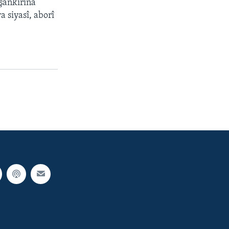
şankirina
 siyasî, aborî