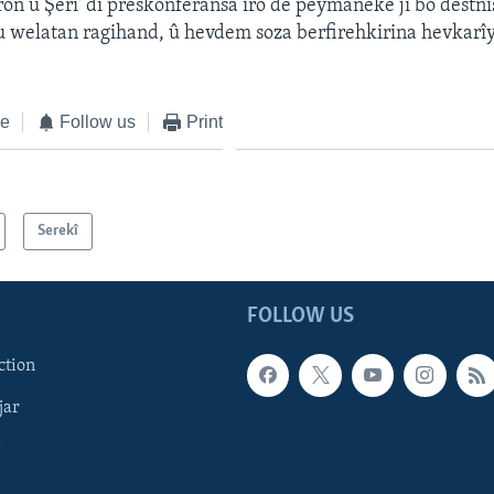
n û Şeri' di preskonferansa îro de peymaneke ji bo destnî
 welatan ragihand, û hevdem soza berfirehkirina hevkarîya
ke
Follow us
Print
Serekî
FOLLOW US
ction
jar
î