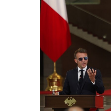
ÇAND Û HUNER
SERNIVÎS
SORANÎ