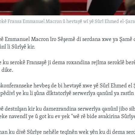
okê Fransa Emmanuel Macron û hevtayê wî yê Sûrî Ehmed el-Şara,
yê Emmanuel Macron îro Sêşemê di serdana xwe ya Şamê 
î li Sûrîyê kir.
e ku serokê Fransayê ji dema roxandina rejîma serokîê berê
 dike.
konferanseke hevbeş de bi hevtayê xwe yê Sûrî Ehmed el Şe
"pêdivî ye ku li şûna dîktatorîyê serwerîya qanûnî ya rastîn
ê destnîşan kir ku damezrandina serwerîya qanûnî jibo sib
eke navendî ye û got ku ev yek "wê rê bide avakirina Sûrîy
man ku divê Sûrîye nehêle teqînên wek yên ku di dema ser