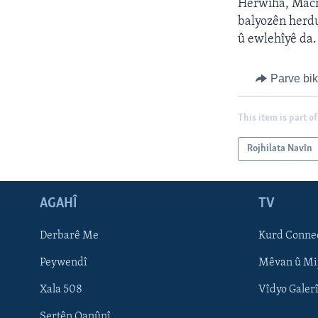
Herwiha, Macro
balyozên herdu
û ewlehîyê da.
Parve bi
This item is part of
Rojhilata Navîn
AGAHÎ
TV
Learning English
Derbarê Me
Kurd Conne
FOLLOW US
Peywendî
Mêvan û Mi
Xala 508
Vîdyo Galer
Şertên Qanûnî