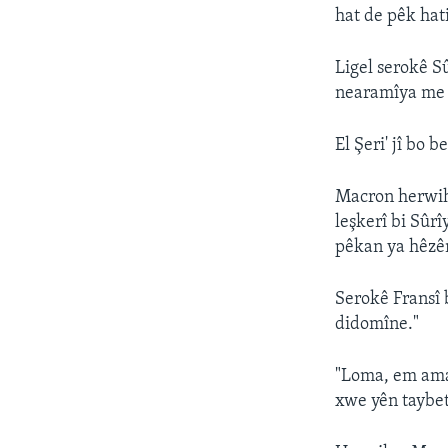
hat de pêk hati
Ligel serokê S
nearamîya me 
El Şeri' jî bo
Macron herwiha
leşkerî bi Sûrî
pêkan ya hêzên
Serokê Fransî 
didomîne."
"Loma, em amad
xwe yên taybet 