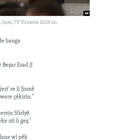
 Şam, 7’ê Tîrmeha 2026’an.
de banga
 Beşar Esad jî
ri' re li Şamê
 were çêkirin."
eroja Sûrîyê
eke nû û geş."
dana wî pêk