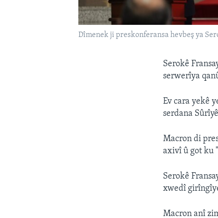
Dîmenek ji preskonferansa hevbeş ya Ser
Serokê Fransa
serwerîya qanûn
Ev cara yekê y
serdana Sûrîyê
Macron di pres
axivî û got ku 
Serokê Fransay
xwedî girîngîy
Macron anî zi