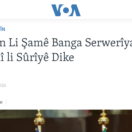
VÎN
n Li Şamê Banga Serwerîy
 li Sûrîyê Dike
026
ke