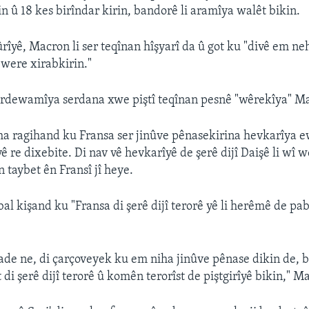
n û 18 kes birîndar kirin, bandorê li aramîya walêt bikin.
ûrîyê, Macron li ser teqînan hîşyarî da û got ku "divê em ne
were xirabkirin."
 berdewamîya serdana xwe piştî teqînan pesnê "wêrekîya" M
 ragihand ku Fransa ser jinûve pênasekirina hevkarîya e
yê re dixebite. Di nav vê hevkarîyê de şerê dijî Daişê li wî w
 taybet ên Fransî jî heye.
bal kişand ku "Fransa di şerê dijî terorê yê li herêmê de 
e ne, di çarçoveyek ku em niha jinûve pênase dikin de, b
di şerê dijî terorê û komên terorîst de piştgirîyê bikin," M