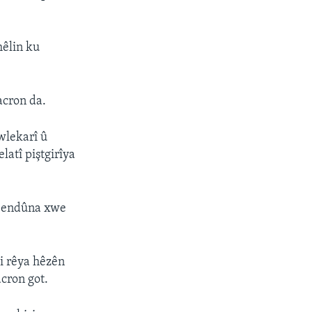
hêlin ku
acron da.
wlekarî û
elatî piştgirîya
pabendûna xwe
i rêya hêzên
acron got.