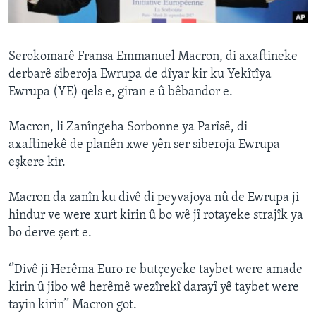
ÇAND Û HUNER
SERNIVÎS
Serokomarê Fransa Emmanuel Macron, di axaftineke
SORANÎ
derbarê siberoja Ewrupa de dîyar kir ku Yekîtîya
Ewrupa (YE) qels e, giran e û bêbandor e.
Learning English
Macron, li Zanîngeha Sorbonne ya Parîsê, di
FOLLOW US
axaftinekê de planên xwe yên ser siberoja Ewrupa
eşkere kir.
Macron da zanîn ku divê di peyvajoya nû de Ewrupa ji
Zimanên Din
hindur ve were xurt kirin û bo wê jî rotayeke strajîk ya
bo derve şert e.
‘’Divê ji Herêma Euro re butçeyeke taybet were amade
kirin û jibo wê herêmê wezîrekî darayî yê taybet were
tayin kirin’’ Macron got.