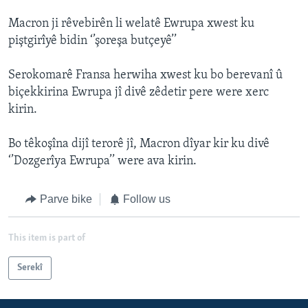
Macron ji rêvebirên li welatê Ewrupa xwest ku
piştgirîyê bidin ‘’şoreşa butçeyê’’
Serokomarê Fransa herwiha xwest ku bo berevanî û
biçekkirina Ewrupa jî divê zêdetir pere were xerc
kirin.
Bo têkoşîna dijî terorê jî, Macron dîyar kir ku divê
‘’Dozgerîya Ewrupa’’ were ava kirin.
Parve bike
Follow us
This item is part of
Serekî