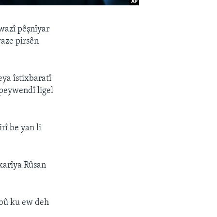
wazî pêşnîyar
aze pirsên
ya îstixbaratî
 peywendî ligel
rî be yan li
tkarîya Rûsan
îbû ku ew deh