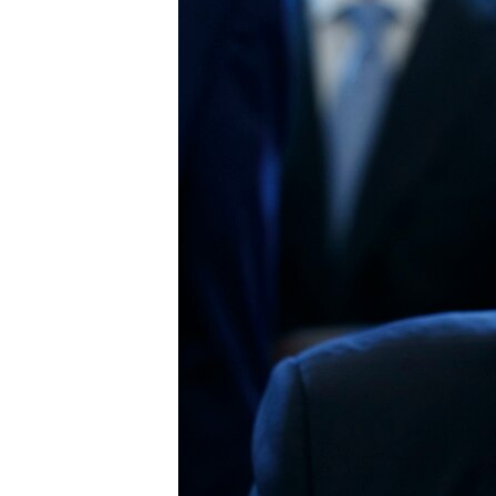
ÇAND Û HUNER
SERNIVÎS
SORANÎ