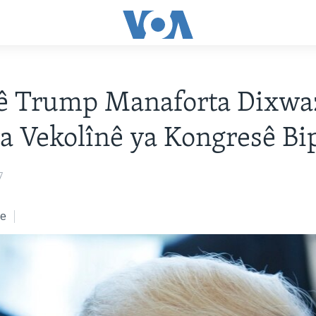
ê Trump Manaforta Dixwa
a Vekolînê ya Kongresê Bi
7
ke