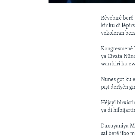
Rêvebirê berê
kir ku di lêp
vekoleran bers
Kongresmenê K
ya Civata Nûne
wan kiri ku ew
Nunes got ku ew
pişt derîyên gi
Hêjayî bîrxist
ya di hilbijart
Daxuyanîya Man
sal berê jibo m