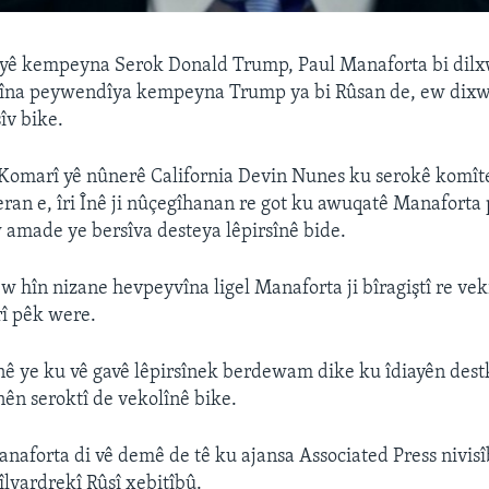
 yê kempeyna Serok Donald Trump, Paul Manaforta bi dilx
irsîna peywendîya kempeyna Trump ya bi Rûsan de, ew dixw
îv bike.
omarî yê nûnerê California Devin Nunes ku serokê komîte
ran e, îri Înê ji nûçegîhanan re got ku awuqatê Manaforta
 amade ye bersîva desteya lêpirsînê bide.
 hîn nizane hevpeyvîna ligel Manaforta ji bîragiştî re veki
rî pêk were.
inê ye ku vê gavê lêpirsînek berdewam dike ku îdiayên des
inên seroktî de vekolînê bike.
aforta di vê demê de tê ku ajansa Associated Press nivis
îlyardrekî Rûsî xebitîbû.