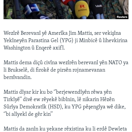
ÇAND Û HUNER
SERNIVÎS
SORANÎ
Wezîrê Berevanî yê Amerîka Jim Mattis, ser vekişîna
Yekîneyên Parastina Gel (YPG) ji Minbicê û lihevkirina
Learning English
Washington û Enqerê axifî.
FOLLOW US
Mattis dema diçû civîna wezîrên berevanî yên NATO ya
li Brukselê, di firokê de pirsên rojnamevanan
bersîvandin.
Zimanên Din
Mattis dîyar kir ku bo ‘’berjewendîyên rêwa yên
Tirkîyê’’ divê ew rêyekê bibînin, lê nikarin Hêzên
Sûrîya Demokratîk (HSD), ku YPG pêşengîya wê dike,
‘’bi alîyekî de gêr kin’’
Mattis da zanîn ku yekane rêxistina ku li erdê Dewleta