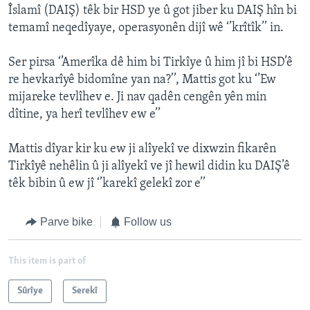
Îslamî (DAIŞ) têk bir HSD ye û got jiber ku DAIŞ hîn bi
temamî neqedîyaye, operasyonên dijî wê ‘’krîtîk’’ in.
Ser pirsa ‘’Amerîka dê him bi Tirkîye û him jî bi HSD’ê
re hevkarîyê bidomîne yan na?’’, Mattis got ku ‘’Ew
mijareke tevlîhev e. Ji nav qadên cengên yên min
dîtine, ya herî tevlîhev ew e’’
Mattis dîyar kir ku ew ji alîyekî ve dixwzin fikarên
Tirkîyê nehêlin û ji alîyekî ve jî hewil didin ku DAIŞ’ê
têk bibin û ew jî ‘’karekî gelekî zor e’’
Parve bike
Follow us
This item is part of
Sûrîye
Serekî