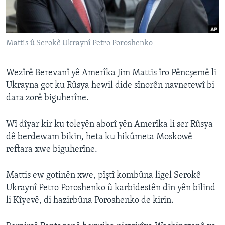
ÇAND Û HUNER
SERNIVÎS
Mattis û Serokê Ukraynî Petro Poroshenko
SORANÎ
Learning English
Wezîrê Berevanî yê Amerîka Jim Mattis îro Pêncşemê li
Ukrayna got ku Rûsya hewil dide sînorên navnetewî bi
dara zorê biguherîne.
FOLLOW US
Wî dîyar kir ku toleyên aborî yên Amerîka li ser Rûsya
dê berdewam bikin, heta ku hikûmeta Moskowê
Zimanên Din
reftara xwe biguherîne.
Mattis ew gotinên xwe, pîştî kombûna ligel Serokê
Ukraynî Petro Poroshenko û karbidestên din yên bilind
li Kîyevê, di hazirbûna Poroshenko de kirin.