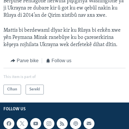
Berpirsê Pentagonê herwiha piştgirîya Washingtonê ya
ji Ukrayna re dubare kir û got ku ew qebûl nakin ku
Rûsya di 2014’an de Qirim xistibû nav axa xwe.
Mattis bi berdewamî dîyar kir ku Rûsya bi erkên xwe
yên Peymana Minsk ranebûye ku bo çareserkirina
kêşeya rojhilata Ukrayna wek derfetekê dihat dîtin.
Parve bike
Follow us
This item is part of
Cîhan
Serekî
FOLLOW US