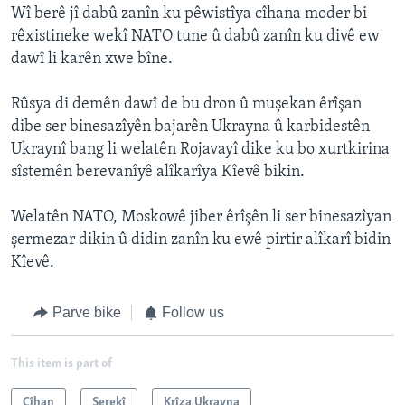
Wî berê jî dabû zanîn ku pêwistîya cîhana moder bi
rêxistineke wekî NATO tune û dabû zanîn ku divê ew
dawî li karên xwe bîne.
Rûsya di demên dawî de bu dron û muşekan êrîşan
dibe ser binesazîyên bajarên Ukrayna û karbidestên
Ukraynî bang li welatên Rojavayî dike ku bo xurtkirina
sîstemên berevanîyê alîkarîya Kîevê bikin.
Welatên NATO, Moskowê jiber êrîşên li ser binesazîyan
şermezar dikin û didin zanîn ku ewê pirtir alîkarî bidin
Kîevê.
Parve bike
Follow us
This item is part of
Cîhan
Serekî
Krîza Ukrayna