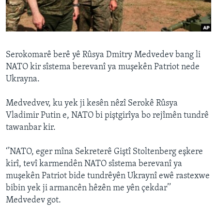
ÇAND Û HUNER
SERNIVÎS
SORANÎ
Serokomarê berê yê Rûsya Dmitry Medvedev bang li
NATO kir sîstema berevanî ya muşekên Patriot nede
Learning English
Ukrayna.
FOLLOW US
Medvedvev, ku yek ji kesên nêzî Serokê Rûsya
Vladimir Putin e, NATO bi piştgirîya bo rejîmên tundrê
tawanbar kir.
Zimanên Din
‘’NATO, eger mîna Sekreterê Giştî Stoltenberg eşkere
kirî, tevî karmendên NATO sîstema berevanî ya
muşekên Patriot bide tundrêyên Ukraynî ewê rastexwe
bibin yek ji armancên hêzên me yên çekdar’’
Medvedev got.