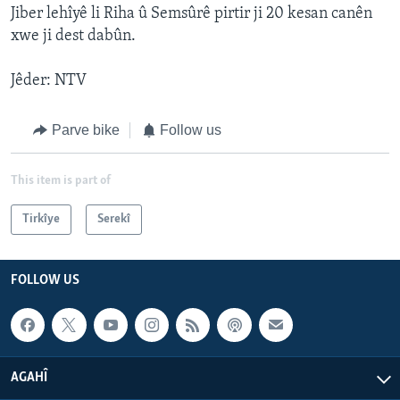
Jiber lehîyê li Riha û Semsûrê pirtir ji 20 kesan canên
xwe ji dest dabûn.
Jêder: NTV
Parve bike
Follow us
This item is part of
Tirkîye
Serekî
FOLLOW US
AGAHÎ