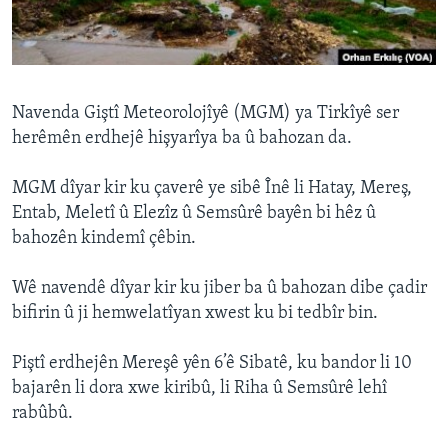
ÇAND Û HUNER
SERNIVÎS
SORANÎ
Navenda Giştî Meteorolojîyê (MGM) ya Tirkîyê ser
herêmên erdhejê hişyarîya ba û bahozan da.
Learning English
MGM dîyar kir ku çaverê ye sibê Înê li Hatay, Mereş,
FOLLOW US
Entab, Meletî û Elezîz û Semsûrê bayên bi hêz û
bahozên kindemî çêbin.
Wê navendê dîyar kir ku jiber ba û bahozan dibe çadir
Zimanên Din
bifirin û ji hemwelatîyan xwest ku bi tedbîr bin.
Piştî erdhejên Mereşê yên 6’ê Sibatê, ku bandor li 10
bajarên li dora xwe kiribû, li Riha û Semsûrê lehî
rabûbû.