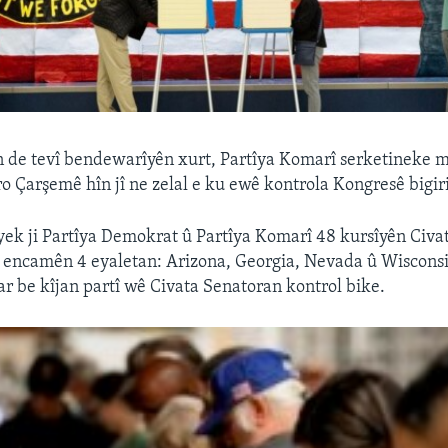
an de tevî bendewarîyên xurt, Partîya Komarî serketineke m
îro Çarşemê hîn jî ne zelal e ku ewê kontrola Kongresê bigir
yek ji Partîya Demokrat û Partîya Komarî 48 kursîyên Civa
ê encamên 4 eyaletan: Arizona, Georgia, Nevada û Wisconsi
r be kîjan partî wê Civata Senatoran kontrol bike.