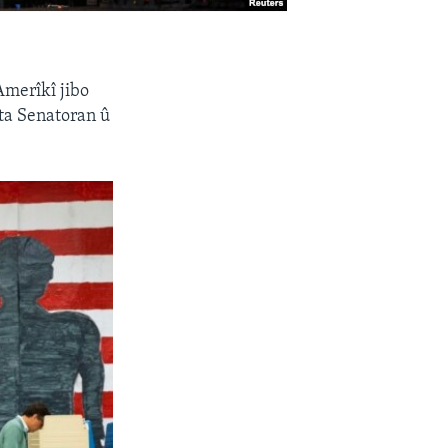
Amerîkî jibo
ta Senatoran û