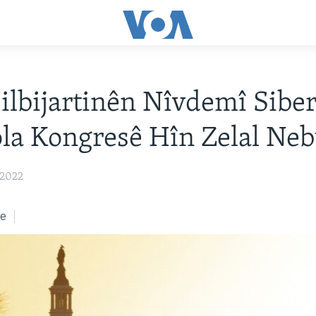
Hilbijartinên Nîvdemî Siber
la Kongresê Hîn Zelal Ne
 2022
ke