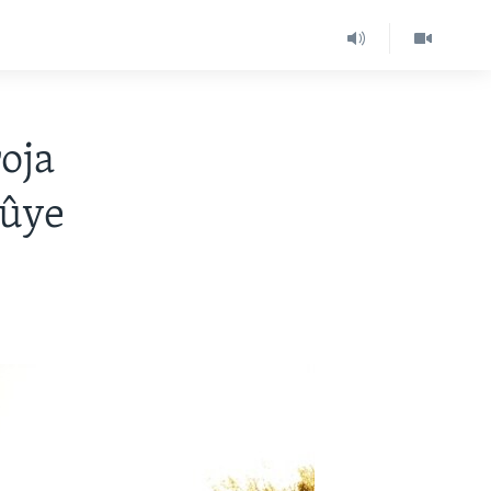
oja
bûye