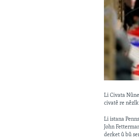
Li Civata Nûne
civatê re nêzîk
Li istana Penn
John Fetterman
derket û bû se