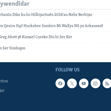
eywendîdar
Santis Dike ku bo Hilbijartinên 2024'an Nebe Berbijar
ya Qesira Sipî Huckabee Sanders Bû Walîya Nû ya Arkansasê
Greg Abott yê Komarî Careke Din bi Ser Ket
in Ser Sindoqan
FOLLOW US
ction
jar
î