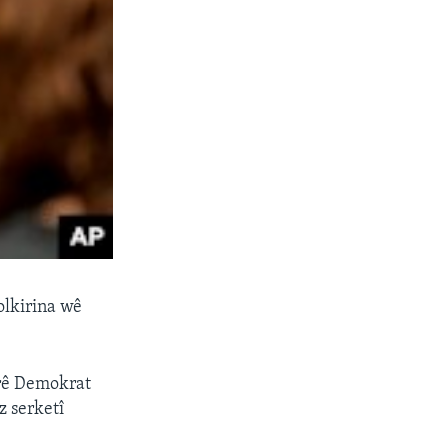
olkirina wê
arê Demokrat
z serketî