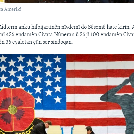
esa Amerîkî
Mîdterm anku hilbijartinên nîvdemî do Sêşemê hate kirin. 
hemî 435 endamên Civata Nûneran û 35 ji 100 endamên Civa
n 36 eyaletan çûn ser sindoqan.