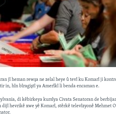
ran jî heman rewşa ne zelal heye û tevî ku Komarî ji kontr
tir in, hîn bîragiştî ya Amerîkî li benda encaman e.
sylvania, di kêbirkeya kursîya Civata Senatoran de berbij
 dijî hevrikê xwe yê Komarî, stêrkê televîzyonê Mehmet O
nator.