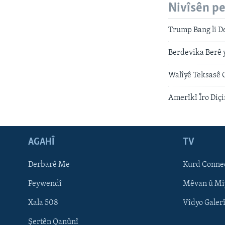
Nivîsên p
Trump Bang li De
Berdevika Berê 
Walîyê Teksasê 
Amerîkî Îro Diç
AGAHÎ
TV
Learning English
Derbarê Me
Kurd Conne
FOLLOW US
Peywendî
Mêvan û Mi
Xala 508
Vîdyo Galer
Şertên Qanûnî