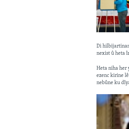
Di hilbijartin
nexist û heta 
Heta niha her 
ezenc kirine l
nebûne ku dîya