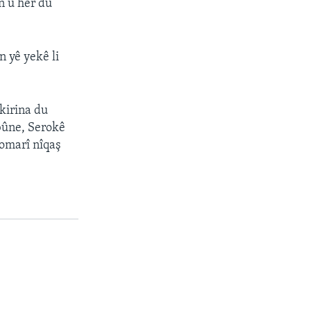
n û her du
n yê yekê li
dkirina du
 bûne, Serokê
Komarî nîqaş