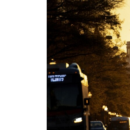
ÇAND Û HUNER
SERNIVÎS
SORANÎ