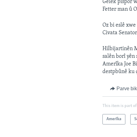
Gelek pispor w
Fetter man û O
Oz bi eslê xwe
Civata Senator
Hilbijartinên M
salên borî yên
Amerîka Joe Bi
destpbûnê ku 
Parve bi
This item is part of
Amerîka
S