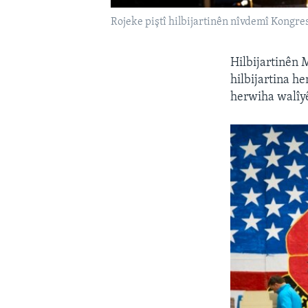
Rojeke piştî hilbijartinên nîvdemî Kongr
Hilbijartinên 
hilbijartina 
herwiha walîyê