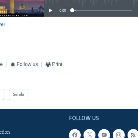
0:00
yer
EMBED
ke
Follow us
Print
n
Serekî
FOLLOW US
ction