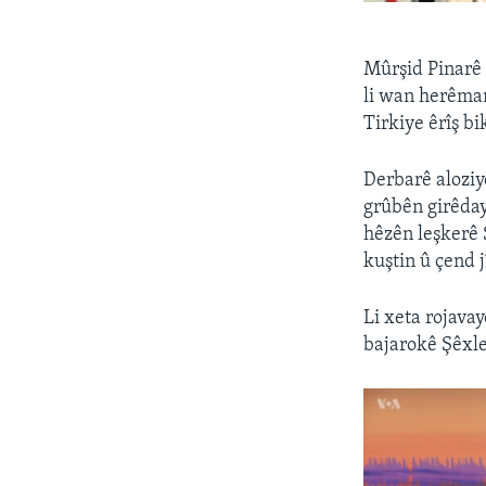
Mûrşid Pinarê 
li wan herêman
Tirkiye êrîş bi
Derbarê aloziyê
grûbên girêday
hêzên leşkerê S
kuştin û çend j
Li xeta rojavay
bajarokê Şêxle