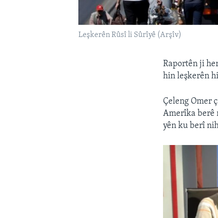
Leşkerên Rûsî li Sûrîyê (Arşîv)
Raportên ji he
hin leşkerên h
Çeleng Omer ça
Amerîka berê r
yên ku berî ni