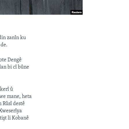
din zanîn ku
 de.
gote Dengê
an bi cî bûne
kerî û
xwe mane, heta
 Rûsî destê
 Xweserîya
tişt li Kobanê