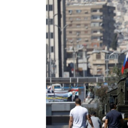
ÇAND Û HUNER
SERNIVÎS
SORANÎ