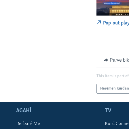
Pop-out pla
Parve bi
This item is part of
Herêmên Kurda
AGAHÎ
TV
Learning English
Derbarê Me
Kurd Conne