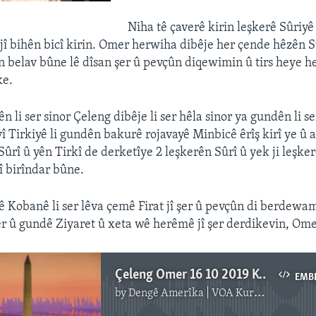
Niha tê çaverê kirin leşkerê Sûriyê 
jî bihên bicî kirin. Omer herwiha dibêje her çende hêzên S
 belav bûne lê dîsan şer û pevçûn diqewimin û tirs heye 
ke.
n li ser sinor Çeleng dibêje li ser hêla sinor ya gundên li s
î Tirkiyê li gundên bakurê rojavayê Minbicê êrîş kirî ye û a
ûrî û yên Tirkî de derketîye 2 leşkerên Sûrî û yek ji leşke
î birîndar bûne.
ê Kobanê li ser lêva çemê Firat jî şer û pevçûn di berdewam 
r û gundê Ziyaret û xeta wê herêmê jî şer derdikevin, Ome
Çeleng Omer 16 10 2019 Kobane
EMB
by
Dengê Amerîka | VOA Kurmanji
No media source currently available