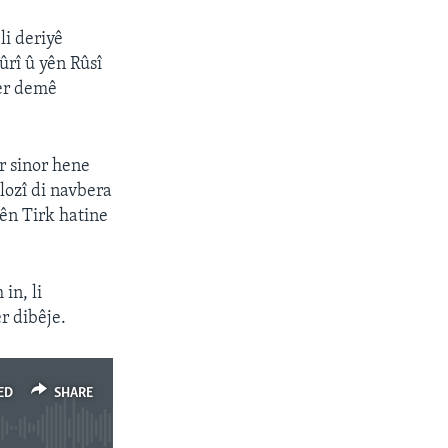
li deriyê
ûrî û yên Rûsî
her demê
er sinor hene
lozî di navbera
rên Tirk hatine
in, li
r dibêje.
ED
SHARE