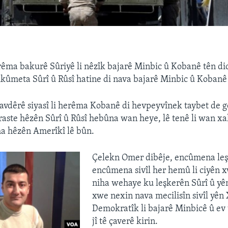
rêma bakurê Sûriyê li nêzîk bajarê Minbic û Kobanê tên di
ikûmeta Sûrî û Rûsî hatine di nava bajarê Minbic û Kobanê
vdêrê siyasî li herêma Kobanê di hevpeyvînek taybet de 
aste hêzên Sûrî û Rûsî hebûna wan heye, lê tenê li wan xal
ha hêzên Amerîkî lê bûn.
Çelekn Omer dibêje, encûmena leş
encûmena sivîl her hemû li ciyên 
niha wehaye ku leşkerên Sûrî û yên
xwe nexin nava mecilisîn sivîl yên
Demokratîk li bajarê Minbicê û ev 
jî tê çaverê kirin.