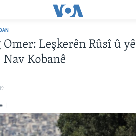
DAN
 Omer: Leşkerên Rûsî û yê
e Nav Kobanê
19
ke