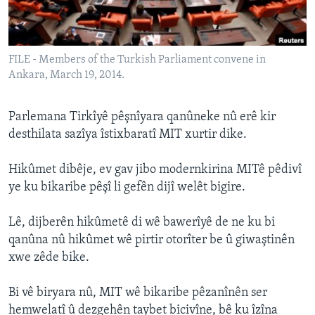
ÇAND Û HUNER
SERNIVÎS
FILE - Members of the Turkish Parliament convene in
SORANÎ
Ankara, March 19, 2014.
Learning English
Parlemana Tirkîyê pêşnîyara qanûneke nû erê kir
desthilata sazîya îstixbaratî MIT xurtir dike.
FOLLOW US
Hikûmet dibêje, ev gav jibo modernkirina MITê pêdivî
ye ku bikaribe pêşî li gefên dijî welêt bigire.
Zimanên Din
Lê, dijberên hikûmetê di wê bawerîyê de ne ku bi
qanûna nû hikûmet wê pirtir otorîter be û giwaştinên
xwe zêde bike.
Bi vê biryara nû, MIT wê bikaribe pêzanînên ser
hemwelatî û dezgehên taybet bicivîne, bê ku îzîna