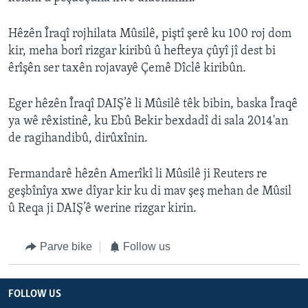
Hêzên Îraqî rojhilata Mûsilê, piştî şerê ku 100 roj dom
kir, meha borî rizgar kiribû û hefteya çûyî jî dest bi
êrîşên ser taxên rojavayê Çemê Dîclê kiribûn.
Eger hêzên Îraqî DAIŞ’ê li Mûsilê têk bibin, baska Îraqê
ya wê rêxistinê, ku Ebû Bekir bexdadî di sala 2014'an
de ragihandibû, dirûxînin.
Fermandarê hêzên Amerîkî li Mûsilê ji Reuters re
geşbînîya xwe dîyar kir ku di mav şeş mehan de Mûsil
û Reqa ji DAIŞ’ê werine rizgar kirin.
Parve bike
Follow us
FOLLOW US