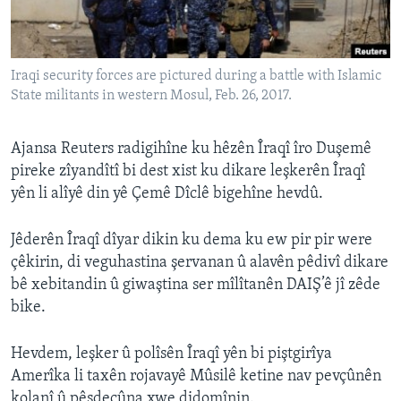
ÇAND Û HUNER
SERNIVÎS
Iraqi security forces are pictured during a battle with Islamic
SORANÎ
State militants in western Mosul, Feb. 26, 2017.
Learning English
Ajansa Reuters radigihîne ku hêzên Îraqî îro Duşemê
pireke zîyandîtî bi dest xist ku dikare leşkerên Îraqî
FOLLOW US
yên li alîyê din yê Çemê Dîclê bigehîne hevdû.
Jêderên Îraqî dîyar dikin ku dema ku ew pir pir were
Zimanên Din
çêkirin, di veguhastina şervanan û alavên pêdivî dikare
bê xebitandin û giwaştina ser mîlîtanên DAIŞ’ê jî zêde
bike.
Hevdem, leşker û polîsên Îraqî yên bi piştgirîya
Amerîka li taxên rojavayê Mûsilê ketine nav pevçûnên
kolanî û pêşdeçûna xwe didomînin.