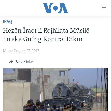
Lînkên
eksesibilîtî
Yekser
ÎRAQ
here
DESTPÊK
Hêzên Îraqî li Rojhilata Mûsilê
naveroka
NÛÇE
serekî
Pireke Girîng Kontrol Dikin
HERÊMÊN KURDAN
Yekser
VÎDYO GALERÎ
here
Meha Duyem 27, 2017
AMERÎKA
FOTO GALERÎ
Malpera
Parve bike
TIRKÎYE
RADYO
serekî
Yekser
SÛRÎYE
HEVPEYVÎN
here
ÎRAQ
Lêgerînê
ÎRAN
ROJHILATA NAVÎN
CÎHAN