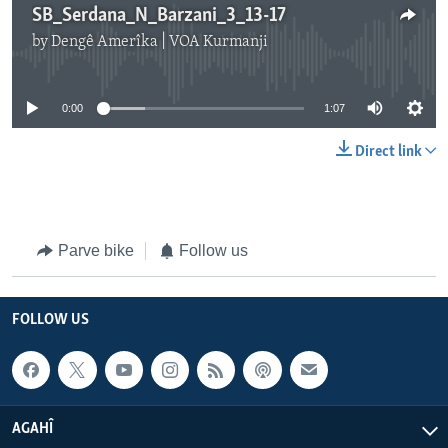
SB_Serdana_N_Barzani_3_13-17
by
Dengê Amerîka | VOA Kurmanji
No media source currently available
0:00
1:07
Direct link
Parve bike
Follow us
FOLLOW US
AGAHÎ