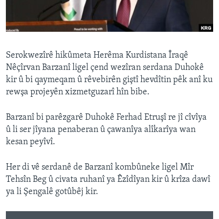
ÇAND Û HUNER
SERNIVÎS
SORANÎ
Serokwezîrê hikûmeta Herêma Kurdistana Îraqê
Nêçîrvan Barzanî ligel çend wezîran serdana Duhokê
Learning English
kir û bi qaymeqam û rêvebirên giştî hevdîtin pêk anî ku
rewşa projeyên xizmetguzarî hîn bibe.
FOLLOW US
Barzanî bi parêzgarê Duhokê Ferhad Etruşî re jî cîvîya
û li ser jîyana penaberan û çawanîya alîkarîya wan
kesan peyîvî.
Zimanên Din
Her di vê serdanê de Barzanî kombûneke ligel Mîr
Tehsîn Beg û civata ruhanî ya Êzîdîyan kir û krîza dawî
ya li Şengalê gotûbêj kir.