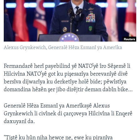
ÇAND Û HUNER
SERNIVÎS
SORANÎ
Learning English
Alexus Grynkewich, Generalê Hêza Esmanî ya Amerîka
FOLLOW US
Fermandarê herî payebilind yê NATO’yê îro Sêşemê li
Hilcivîna NATO’yê got ku pişesazîya berevanîyê divê
bersîva dijwarîya ku derketîye holê bide; pêwîstîya
domandina hêzên şer jibo dirêjtir deman dabîn bike...
Zimanên Din
Generalê Hêza Esmanî ya Amerîkayê Alexus
Grynkewich li civînek di çarçoveya Hilcivîna li Enqerê
daxuyanî da.
"Tiştê ku hûn niha hewce ne, ewe ku piranîya