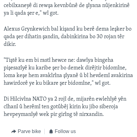
cebilxaneyê di rewşa kevnbûnê de şîyana nûjenkirinê
ya li qada şer e," wî got.
Alexus Grynkewich bal kişand ku berê dema leşker bo
qada şer dihatin şandin, dabinkirina bo 30 rojan têr
dikir.
"Tiştê ku em bi rastî hewce ne: dawîya bingeha
pişesazîyê ku karibe şer bo demek dirêjtir bidomîne,
loma keşe hem avakîrîna şîyanê û bî hevdemî avakirina
hawirdorê ye ku bikare şer bidomîne," wî got.
Di Hilcivîna NATO ya 2 rojî de, mijarên ewlehîyê yên
cîhanî û herêmî ten gotûbêj kirin ku jibo siberoja
hevpeymanîyê wek pir girîng tê nirxandin.
Parve bike
Follow us