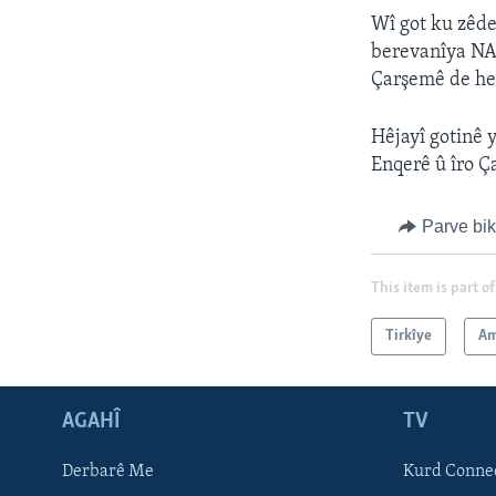
Wî got ku zêde
berevanîya NAT
Çarşemê de he
Hêjayî gotinê 
Enqerê û îro Ç
Parve bi
This item is part of
Tirkîye
Am
AGAHÎ
TV
Learning English
Derbarê Me
Kurd Conne