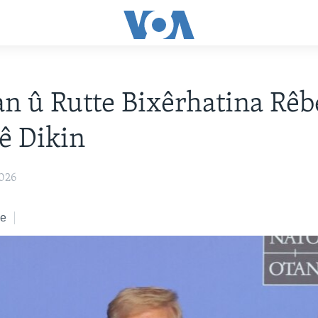
n û Rutte Bixêrhatina Rêb
ê Dikin
2026
ke