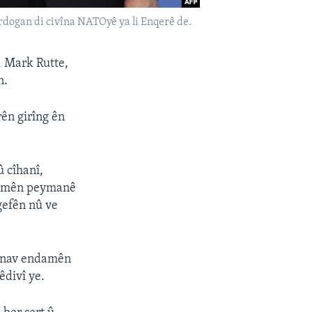
ogan di civîna NATOyê ya li Enqerê de.
, Mark Rutte,
n.
rên girîng ên
û cîhanî,
ndamên peymanê
gefên nû ve
di nav endamên
êdivî ye.