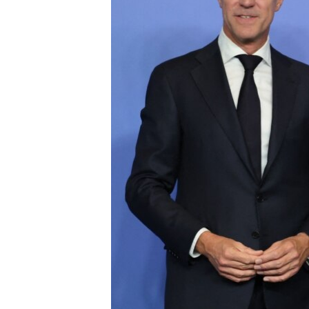
ÇAND Û HUNER
SERNIVÎS
SORANÎ