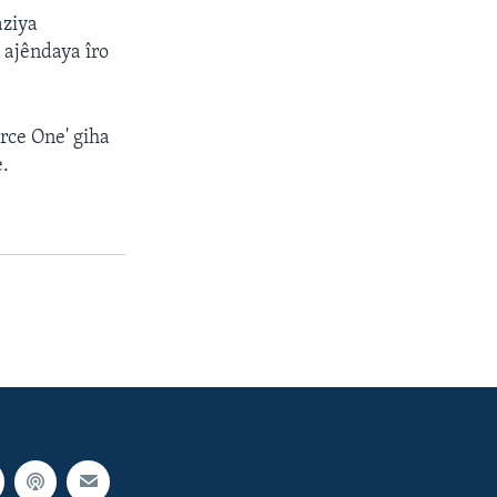
aziya
 ajêndaya îro
rce One' giha
e.