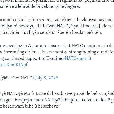
pêşwazî li hemû beşdaran kir û ragihand ku peyman divê di
ar ên ewlehiyê de bi yekdengî tevbigere.
encamên civînê bibin sedema zêdekirina hevkariya nav en
ehiya bi hevreyî, di hilcîvan NATOyê ya li Enqerê, ji dervey
n û civînên dualî yên serok û rêberên beşdar pêk tên.
are meeting in Ankara to ensure that NATO continues to de
 increasing defence investment🔹 strengthening our defe
ng continued support to Ukraine
#NATOsummit
om/osXm6KINpf
e (@SecGenNATO)
July 8, 2026
î yê NATOyê Mark Rutte di hesab xwe ya Xê de behsa ajên
r û got "Hevpeymanên NATOyê li Enqerê di civinan de dê pi
z berdewam bike û bi serkeve."