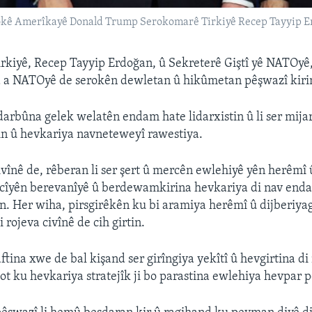
okê Amerîkayê Donald Trump Serokomarê Tirkiyê Recep Tayyip Erd
kiyê, Recep Tayyip Erdoğan, û Sekreterê Giştî yê NATOyê
nd a NATOyê de serokên dewletan û hikûmetan pêşwazî kiri
şdarbûna gelek welatên endam hate lidarxistin û li ser mija
in û hevkariya navneteweyî rawestiya.
ivînê de, rêberan li ser şert û mercên ewlehiyê yên herêmî 
rcîyên berevanîyê û berdewamkirina hevkariya di nav e
in. Her wiha, pirsgirêkên ku bi aramiya herêmî û dijberiya
i rojeva civînê de cih girtin.
ftina xwe de bal kişand ser girîngiya yekîtî û hevgirtina 
t ku hevkariya stratejîk ji bo parastina ewlehiya hevpar p