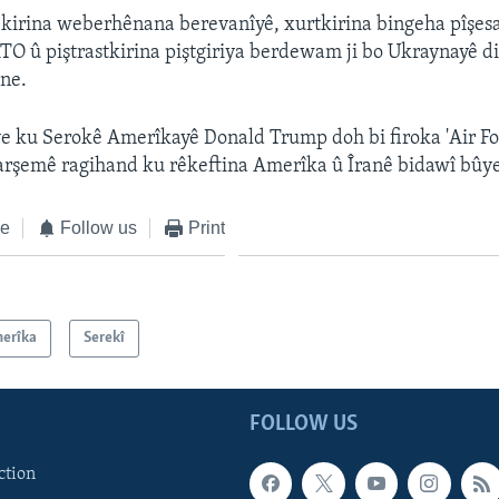
kirina weberhênana berevanîyê, xurtkirina bingeha pîşes
O û piştrastkirina piştgiriya berdewam ji bo Ukraynayê di
ne.
ye ku Serokê Amerîkayê Donald Trump doh bi firoka 'Air Fo
arşemê ragihand ku rêkeftina Amerîka û Îranê bidawî bûy
ke
Follow us
Print
erîka
Serekî
FOLLOW US
ction