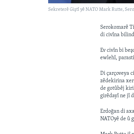
Sekreterê Giştî yê NATO Mark Rutte, Ser
Serokomarê Tir
di civîna bili
Ev civîn bi be
ewlehî, parast
Di çarçoveya c
zêdekirina xe
de gotûbêj kir
girêdayî ne jî d
Erdoğan di axa
NATOyê de û go