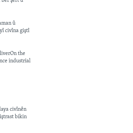
 ber şert û
daman û
î civîna giştî
liverOn the
nce industrial
daya civînên
ştrast bikin